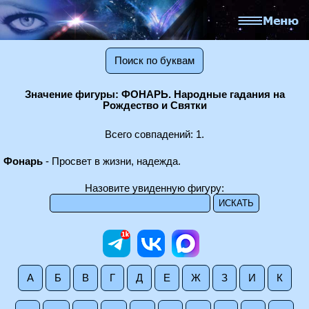
Поиск по буквам
Значение фигуры: ФОНАРЬ. Народные гадания на
Рождество и Святки
Всего совпадений: 1.
Фонарь
- Просвет в жизни, надежда.
Назовите увиденную фигуру:
А
Б
В
Г
Д
Е
Ж
З
И
К