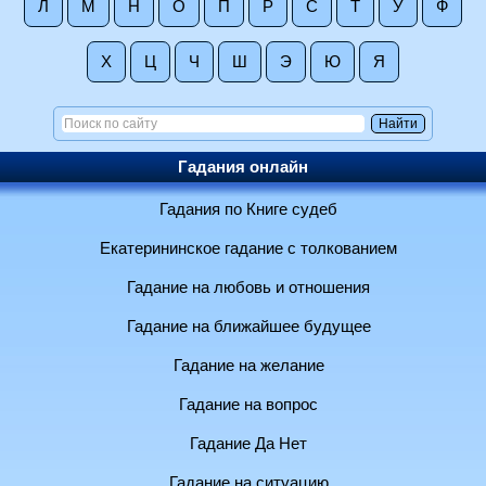
Л
М
Н
О
П
Р
С
Т
У
Ф
Х
Ц
Ч
Ш
Э
Ю
Я
Гадания онлайн
Гадания по Книге судеб
Екатерининское гадание с толкованием
Гадание на любовь и отношения
Гадание на ближайшее будущее
Гадание на желание
Гадание на вопрос
Гадание Да Нет
Гадание на ситуацию