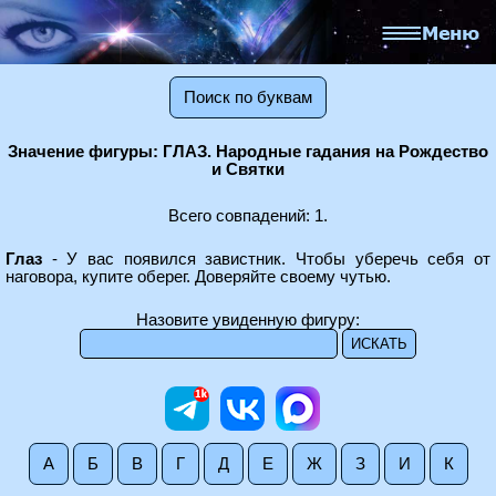
Поиск по буквам
Значение фигуры: ГЛАЗ. Народные гадания на Рождество
и Святки
Всего совпадений: 1.
Глаз
- У вас появился завистник. Чтобы уберечь себя от
наговора, купите оберег. Доверяйте своему чутью.
Назовите увиденную фигуру:
А
Б
В
Г
Д
Е
Ж
З
И
К