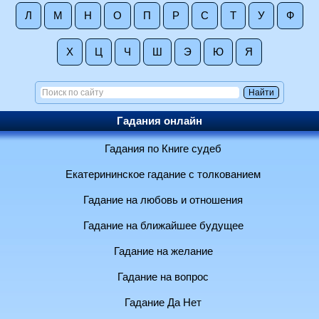
Л
М
Н
О
П
Р
С
Т
У
Ф
Х
Ц
Ч
Ш
Э
Ю
Я
Гадания онлайн
Гадания по Книге судеб
Екатерининское гадание с толкованием
Гадание на любовь и отношения
Гадание на ближайшее будущее
Гадание на желание
Гадание на вопрос
Гадание Да Нет