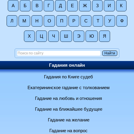
А
Б
В
Г
Д
Е
Ж
З
И
К
Л
М
Н
О
П
Р
С
Т
У
Ф
Х
Ц
Ч
Ш
Э
Ю
Я
Гадания онлайн
Гадания по Книге судеб
Екатерининское гадание с толкованием
Гадание на любовь и отношения
Гадание на ближайшее будущее
Гадание на желание
Гадание на вопрос