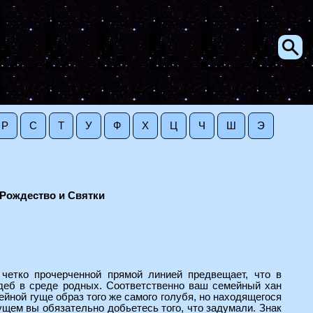
Р
С
Т
У
Ф
Х
Ц
Ч
Ш
Э
Рождество и Святки
етко прочерченной прямой линией предвещает, что в
деб в среде родных. Соответственно ваш семейный хан
йной гуще образ того же самого голубя, но находящегося
дущем вы обязательно добьетесь того, что задумали. Знак