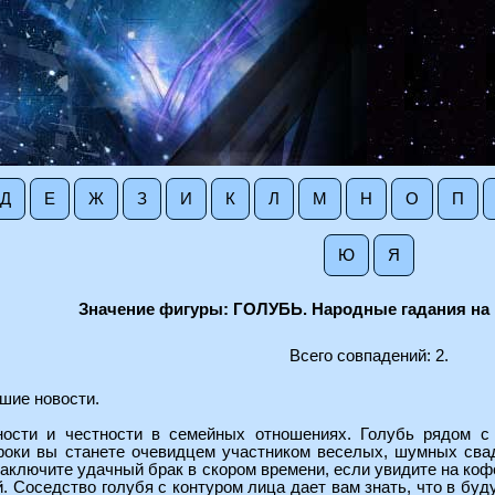
Д
Е
Ж
З
И
К
Л
М
Н
О
П
Ю
Я
Значение фигуры: ГОЛУБЬ. Народные гадания на 
Всего совпадений: 2.
ошие новости.
сти и честности в семейных отношениях. Голубь рядом с ч
роки вы станете очевидцем участником веселых, шумных сва
аключите удачный брак в скором времени, если увидите на кофе
й. Соседство голубя с контуром лица дает вам знать, что в бу