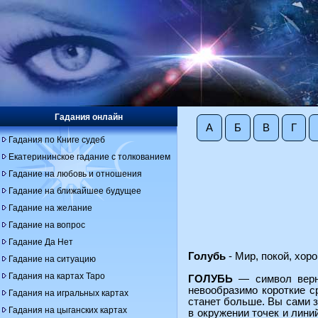
Гадания онлайн
А
Б
В
Г
Гадания по Книге судеб
Екатерининское гадание с толкованием
Гадание на любовь и отношения
Гадание на ближайшее будущее
Гадание на желание
Гадание на вопрос
Гадание Да Нет
Голубь
- Мир, покой, хор
Гадание на ситуацию
Гадания на картах Таро
ГОЛУБЬ
— символ верно
невообразимо короткие с
Гадания на игральных картах
станет больше. Вы сами з
Гадания на цыганских картах
в окружении точек и лини