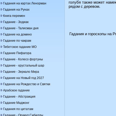
голубя также может намек
Гадания на картах Ленорман
рядом с деревом.
Гадания на Рунах
Книга перемен
Гадание - Зодиак
Гадание - Талисман дня
Гадания и гороскопы на Pr
Гадание на домино
Гадание по чакрам
Тибетское гадание МО
Гадание Пифагора
Гадание - Колесо фортуны
Гадание - хрустальный шар
Гадание - Зеркало Мира
Гадание на Новый год 2027
Гадание на Рождество и Святки
Арабское гадание
Гадание - Абстракция
Гадание Маджонг
Гадания по цитатам
Гадание - Оракул Сибиллы