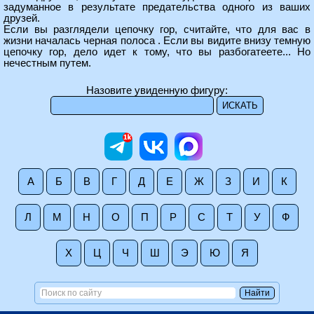
задуманное в результате предательства одного из ваших
друзей.
Если вы разглядели цепочку гор, считайте, что для вас в
жизни началась черная полоса . Если вы видите внизу темную
цепочку гор, дело идет к тому, что вы разбогатеете... Но
нечестным путем.
Назовите увиденную фигуру:
А
Б
В
Г
Д
Е
Ж
З
И
К
Л
М
Н
О
П
Р
С
Т
У
Ф
Х
Ц
Ч
Ш
Э
Ю
Я