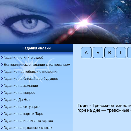
Гадания онлайн
А
Б
В
Г
Гадания по Книге судеб
Екатерининское гадание с толкованием
Гадание на любовь и отношения
Гадание на ближайшее будущее
Гадание на желание
Гадание на вопрос
Гадание Да Нет
Горн
- Тревожное извести
Гадание на ситуацию
горн на дне — тревожные 
Гадания на картах Таро
Гадания на игральных картах
Гадания на цыганских картах