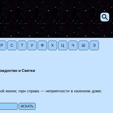
Р
С
Т
У
Ф
Х
Ц
Ч
Ш
Э
ождество и Святки
ой жизни; горн справа — неприятности в казенном доме;