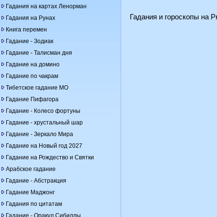
Гадания на картах Ленорман
Гадания и гороскопы на Pr
Гадания на Рунах
Книга перемен
Гадание - Зодиак
Гадание - Талисман дня
Гадание на домино
Гадание по чакрам
Тибетское гадание МО
Гадание Пифагора
Гадание - Колесо фортуны
Гадание - хрустальный шар
Гадание - Зеркало Мира
Гадание на Новый год 2027
Гадание на Рождество и Святки
Арабское гадание
Гадание - Абстракция
Гадание Маджонг
Гадания по цитатам
Гадание - Оракул Сибиллы