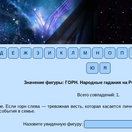
Д
Е
Ж
З
И
К
Л
М
Н
О
П
Ю
Я
Значение фигуры: ГОРН. Народные гадания на Р
Всего совпадений: 1.
е. Если горн слева — тревожная весть, которая касается личн
события в семье.
Назовите увиденную фигуру: