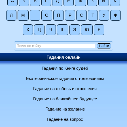
А
Б
В
Г
Д
Е
Ж
З
И
К
Л
М
Н
О
П
Р
С
Т
У
Ф
Х
Ц
Ч
Ш
Э
Ю
Я
Гадания онлайн
Гадания по Книге судеб
Екатерининское гадание с толкованием
Гадание на любовь и отношения
Гадание на ближайшее будущее
Гадание на желание
Гадание на вопрос