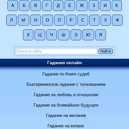
А
Б
В
Г
Д
Е
Ж
З
И
К
Л
М
Н
О
П
Р
С
Т
У
Ф
Х
Ц
Ч
Ш
Э
Ю
Я
Гадания онлайн
Гадания по Книге судеб
Екатерининское гадание с толкованием
Гадание на любовь и отношения
Гадание на ближайшее будущее
Гадание на желание
Гадание на вопрос