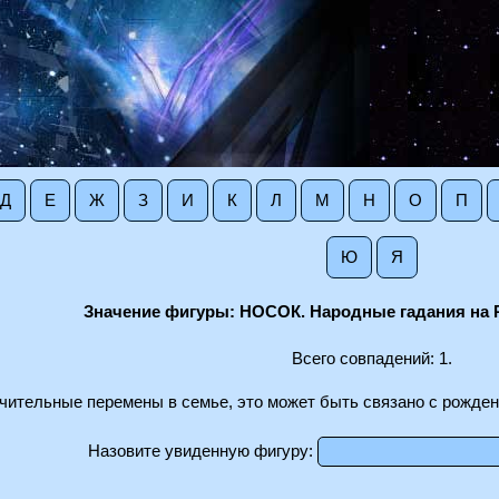
Д
Е
Ж
З
И
К
Л
М
Н
О
П
Ю
Я
Значение фигуры: НОСОК. Народные гадания на 
Всего совпадений: 1.
ачительные перемены в семье, это может быть связано с рожде
Назовите увиденную фигуру: