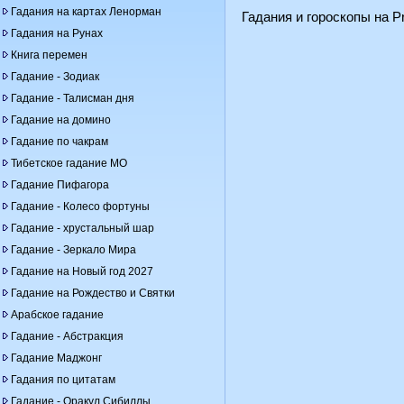
Гадания на картах Ленорман
Гадания и гороскопы на Pr
Гадания на Рунах
Книга перемен
Гадание - Зодиак
Гадание - Талисман дня
Гадание на домино
Гадание по чакрам
Тибетское гадание МО
Гадание Пифагора
Гадание - Колесо фортуны
Гадание - хрустальный шар
Гадание - Зеркало Мира
Гадание на Новый год 2027
Гадание на Рождество и Святки
Арабское гадание
Гадание - Абстракция
Гадание Маджонг
Гадания по цитатам
Гадание - Оракул Сибиллы