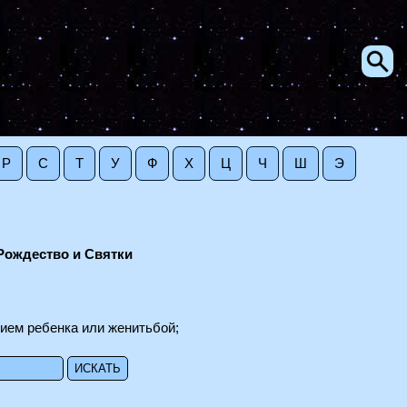
Р
С
Т
У
Ф
Х
Ц
Ч
Ш
Э
Рождество и Святки
нием ребенка или женитьбой;