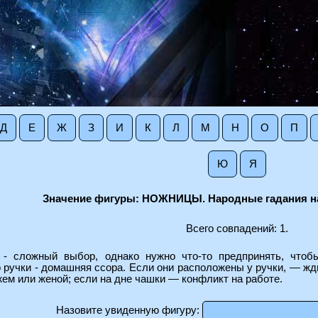
Д
Е
Ж
З
И
К
Л
М
Н
О
П
Ю
Я
Значение фигуры: НОЖНИЦЫ. Народные гадания на
Всего совпадений: 1.
- сложный выбор, однако нужно что-то предпринять, чтобы
о ручки - домашняя ссора. Если они расположены у ручки, — ж
ем или женой; если на дне чашки — конфликт на работе.
Назовите увиденную фигуру: