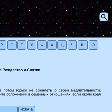
Р
С
Т
У
Ф
Х
Ц
Ч
Ш
Э
 Рождество и Святки
 потом горько не сожалеть о своей медлительности;
дите осложнений в семейных отношениях; если около края