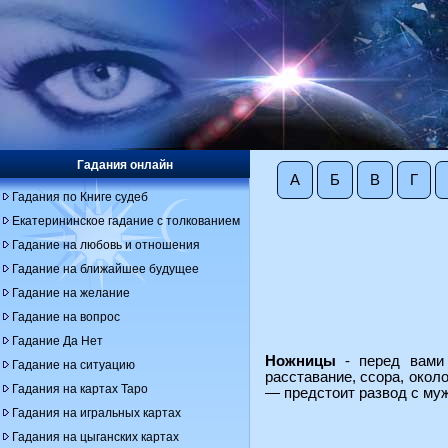
Гадания онлайн
А
Б
В
Г
Гадания по Книге судеб
Екатерининское гадание с толкованием
Гадание на любовь и отношения
Гадание на ближайшее будущее
Гадание на желание
Гадание на вопрос
Гадание Да Нет
Ножницы
- перед вами 
Гадание на ситуацию
расставание, ссора, окол
Гадания на картах Таро
— предстоит развод с муж
Гадания на игральных картах
Гадания на цыганских картах