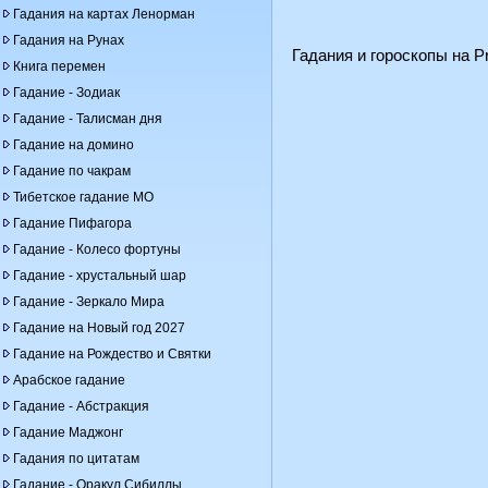
Гадания на картах Ленорман
Гадания на Рунах
Гадания и гороскопы на Pr
Книга перемен
Гадание - Зодиак
Гадание - Талисман дня
Гадание на домино
Гадание по чакрам
Тибетское гадание МО
Гадание Пифагора
Гадание - Колесо фортуны
Гадание - хрустальный шар
Гадание - Зеркало Мира
Гадание на Новый год 2027
Гадание на Рождество и Святки
Арабское гадание
Гадание - Абстракция
Гадание Маджонг
Гадания по цитатам
Гадание - Оракул Сибиллы