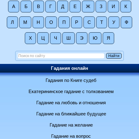
А
Б
В
Г
Д
Е
Ж
З
И
К
Л
М
Н
О
П
Р
С
Т
У
Ф
Х
Ц
Ч
Ш
Э
Ю
Я
Гадания онлайн
Гадания по Книге судеб
Екатерининское гадание с толкованием
Гадание на любовь и отношения
Гадание на ближайшее будущее
Гадание на желание
Гадание на вопрос