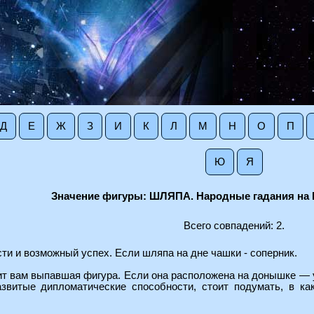
Д
Е
Ж
З
И
К
Л
М
Н
О
П
Ю
Я
Значение фигуры: ШЛЯПА. Народные гадания на 
Всего совпадений: 2.
ти и возможный успех. Если шляпа на дне чашки - соперник.
ит вам выпавшая фигура. Если она расположена на донышке — 
звитые дипломатические способности, стоит подумать, в ка