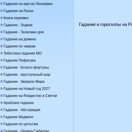
Гадания на картах Ленорман
Гадания на Рунах
Книга перемен
Гадания и гороскопы на Pr
Гадание - Зодиак
Гадание - Талисман дня
Гадание на домино
Гадание по чакрам
Тибетское гадание МО
Гадание Пифагора
Гадание - Колесо фортуны
Гадание - хрустальный шар
Гадание - Зеркало Мира
Гадание на Новый год 2027
Гадание на Рождество и Святки
Арабское гадание
Гадание - Абстракция
Гадание Маджонг
Гадания по цитатам
Гадание - Оракул Сибиллы