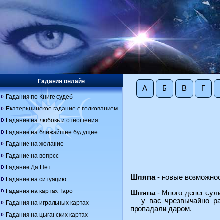
Гадания онлайн
А
Б
В
Г
Гадания по Книге судеб
Екатерининское гадание с толкованием
Гадание на любовь и отношения
Гадание на ближайшее будущее
Гадание на желание
Гадание на вопрос
Гадание Да Нет
Шляпа
- новые возможнос
Гадание на ситуацию
Гадания на картах Таро
Шляпа
- Много денег сул
— у вас чрезвычайно ра
Гадания на игральных картах
пропадали даром.
Гадания на цыганских картах