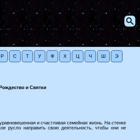
Р
С
Т
У
Ф
Х
Ц
Ч
Ш
Э
Рождество и Святки
уравновешенная и счастливая семейная жизнь. На стенке
кое русло направить свою деятельность, чтобы они не