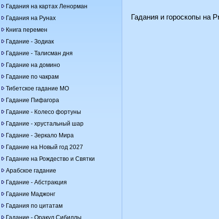
Гадания на картах Ленорман
Гадания и гороскопы на Pr
Гадания на Рунах
Книга перемен
Гадание - Зодиак
Гадание - Талисман дня
Гадание на домино
Гадание по чакрам
Тибетское гадание МО
Гадание Пифагора
Гадание - Колесо фортуны
Гадание - хрустальный шар
Гадание - Зеркало Мира
Гадание на Новый год 2027
Гадание на Рождество и Святки
Арабское гадание
Гадание - Абстракция
Гадание Маджонг
Гадания по цитатам
Гадание - Оракул Сибиллы