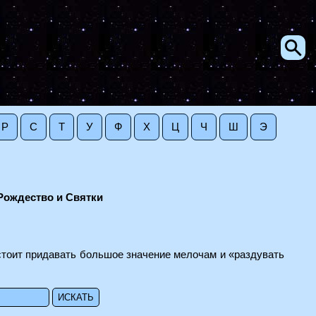
Р
С
Т
У
Ф
Х
Ц
Ч
Ш
Э
Рождество и Святки
 стоит придавать большое значение мелочам и «раздувать