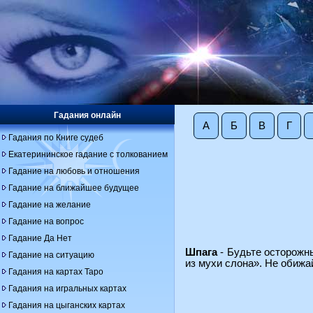
Гадания онлайн
А
Б
В
Г
Гадания по Книге судеб
Екатерининское гадание с толкованием
Гадание на любовь и отношения
Гадание на ближайшее будущее
Гадание на желание
Гадание на вопрос
Гадание Да Нет
Шпага
- Будьте осторожны
Гадание на ситуацию
из мухи слона». Не обижа
Гадания на картах Таро
Гадания на игральных картах
Гадания на цыганских картах