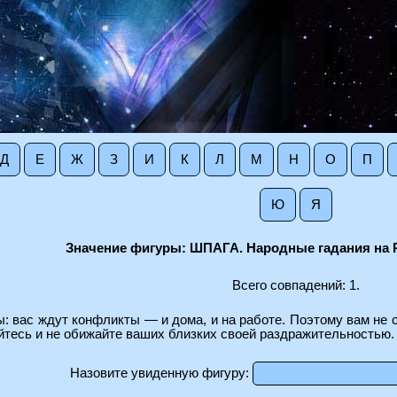
Д
Е
Ж
З
И
К
Л
М
Н
О
П
Ю
Я
Значение фигуры: ШПАГА. Народные гадания на 
Всего совпадений: 1.
: вас ждут конфликты — и дома, и на работе. Поэтому вам не
йтесь и не обижайте ваших близких своей раздражительностью.
Назовите увиденную фигуру: