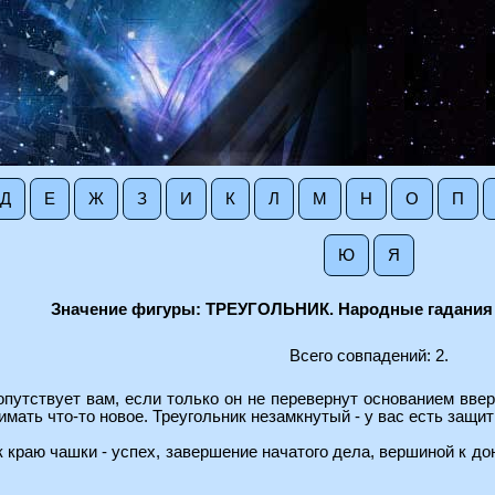
Д
Е
Ж
З
И
К
Л
М
Н
О
П
Ю
Я
Значение фигуры: ТРЕУГОЛЬНИК. Народные гадания 
Всего совпадений: 2.
опутствует вам, если только он не перевернут основанием вве
мать что-то новое. Треугольник незамкнутый - у вас есть защит
 краю чашки - успех, завершение начатого дела, вершиной к до