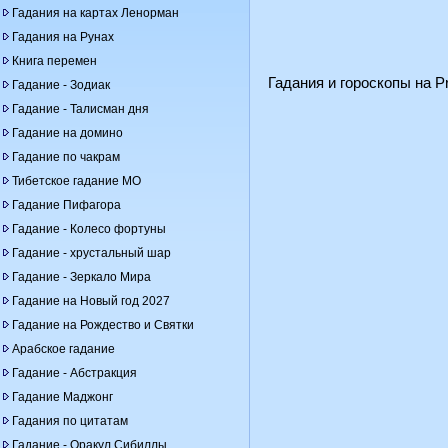
Гадания на картах Ленорман
Гадания на Рунах
Книга перемен
Гадания и гороскопы на Pr
Гадание - Зодиак
Гадание - Талисман дня
Гадание на домино
Гадание по чакрам
Тибетское гадание МО
Гадание Пифагора
Гадание - Колесо фортуны
Гадание - хрустальный шар
Гадание - Зеркало Мира
Гадание на Новый год 2027
Гадание на Рождество и Святки
Арабское гадание
Гадание - Абстракция
Гадание Маджонг
Гадания по цитатам
Гадание - Оракул Сибиллы