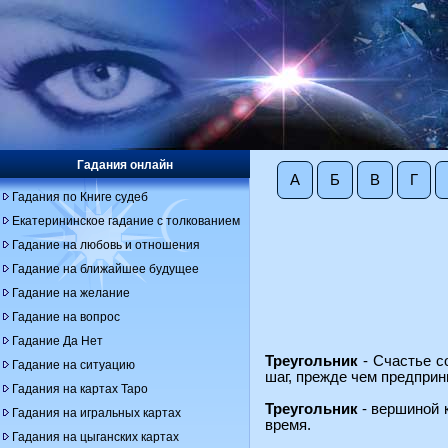
Гадания онлайн
А
Б
В
Г
Гадания по Книге судеб
Екатерининское гадание с толкованием
Гадание на любовь и отношения
Гадание на ближайшее будущее
Гадание на желание
Гадание на вопрос
Гадание Да Нет
Треугольник
- Счастье с
Гадание на ситуацию
шаг, прежде чем предприни
Гадания на картах Таро
Треугольник
- вершиной к
Гадания на игральных картах
время.
Гадания на цыганских картах