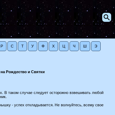
Р
С
Т
У
Ф
Х
Ц
Ч
Ш
Э
на Рождество и Святки
рх. В таком случае следует осторожно взвешивать любой
ник.
нышку - успех откладывается. Не волнуйтесь, всему свое