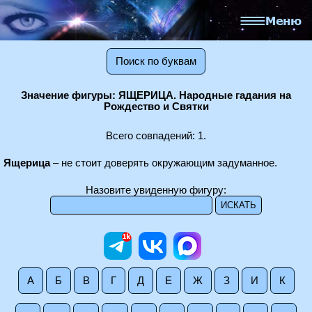
Поиск по буквам
Значение фигуры: ЯЩЕРИЦА. Народные гадания на
Рождество и Святки
Всего совпадений: 1.
Ящерица
– не стоит доверять окружающим задуманное.
Назовите увиденную фигуру:
А
Б
В
Г
Д
Е
Ж
З
И
К