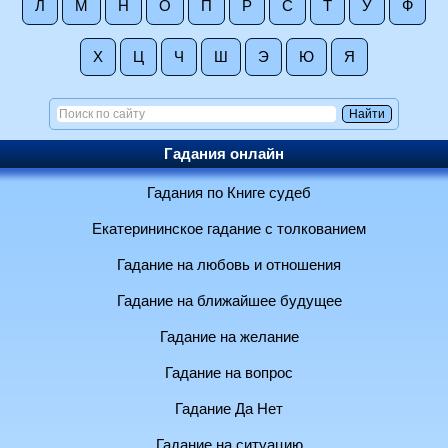
Л
М
Н
О
П
Р
С
Т
У
Ф
Х
Ц
Ч
Ш
Э
Ю
Я
Гадания онлайн
Гадания по Книге судеб
Екатерининское гадание с толкованием
Гадание на любовь и отношения
Гадание на ближайшее будущее
Гадание на желание
Гадание на вопрос
Гадание Да Нет
Гадание на ситуацию