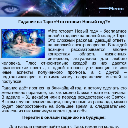
Гадание на Таро «Что готовит Новый год?»
«Что готовит Новый год» – бесплатное
онлайн гадание на полной колоде Таро.
Это сложный расклад, дающий ответы
на широкий спектр вопросов. В каждой
позиции рассматривается вполне
конкретная область жизненных
интересов, актуальная для любого
человека. Плюс относительно каждой из них даются
практические советы, с одной стороны уточняющие те или
иные аспекты полученного прогноза, а с другой –
подталкивающие к оптимальному направлению мыслей и
поступков.
Гадание даёт прогноз на ближайший год, а потому сделать его
желательно пораньше, т.е. как можно ближе к дате его начала.
В идеале – 31 декабря или в период рождественских Святок.
В этом случае рекомендации, полученные из расклада, можно
будет распространить на большее время и, следовательно,
извлечь из них максимум пользы для себя.
Перейти к онлайн гаданию на будущее:
Для начала перемешайте карты Таро, нажав на колоду.