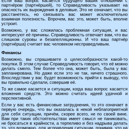
Если ваш вопрос касается будущего ваших отношений с
партнёром (партнёршей), то Справедливость указывает на
опасность их вырождения в деловые. Это не означает, что вы
расстанетесь, но связывать вас может исключительно
взаимная полезность. Впрочем, вас это, может быть, вполне
устроит.
Возможно, у вас сложилась проблемная ситуация, и вас
интересуют её причины. Справедливость отвечает вам, что вы
слишком суровы и безапелляционны. И что ваш партнёр
(партнёрша) считает вас человеком несправедливым.
Финансы
Возможно, вы спрашиваете о целесообразности какой-то
покупки. В этом случае Справедливость говорит, что её можно
делать смело. Тем более что она, может быть, была у вас
запланирована. Но даже если это не так, ничего страшного.
Впоследствии у вас будет возможность прийти к выводу, что
вы правильно сделали, совершив её.
То же самое касается и ситуации, когда ваш вопрос касается
вложения средств. Это можно считать идеей удачной и
перспективной.
Если у вас есть финансовые затруднения, то это означает в
первую очередь, что вы оказалась в некой неблагоприятной
для себя ситуации, причём, скорее всего, не по своей вине.
Вам при таких обстоятельствах имеет смысл не паниковать,
не бросаться в крайности, а терпеливо и без надрыва делать
то, что возможно, для исправления ситуации, понимая, что на