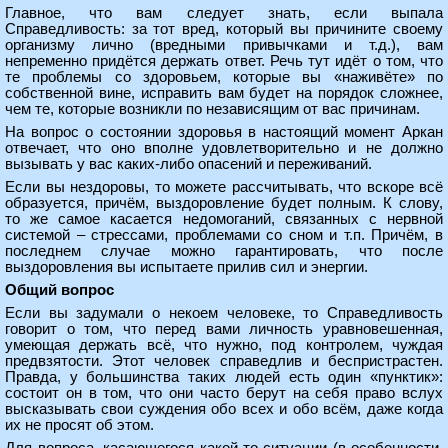
Главное, что вам следует знать, если выпала
Справедливость: за тот вред, который вы причините своему
организму лично (вредными привычками и т.д.), вам
непременно придётся держать ответ. Речь тут идёт о том, что
те проблемы со здоровьем, которые вы «наживёте» по
собственной вине, исправить вам будет на порядок сложнее,
чем те, которые возникли по независящим от вас причинам.
На вопрос о состоянии здоровья в настоящий момент Аркан
отвечает, что оно вполне удовлетворительно и не должно
вызывать у вас каких-либо опасений и переживаний.
Если вы нездоровы, то можете рассчитывать, что вскоре всё
образуется, причём, выздоровление будет полным. К слову,
то же самое касается недомоганий, связанных с нервной
системой – стрессами, проблемами со сном и т.п. Причём, в
последнем случае можно гарантировать, что после
выздоровления вы испытаете прилив сил и энергии.
Общий вопрос
Если вы задумали о некоем человеке, то Справедливость
говорит о том, что перед вами личность уравновешенная,
умеющая держать всё, что нужно, под контролем, чуждая
предвзятости. Этот человек справедлив и беспристрастен.
Правда, у большинства таких людей есть один «пунктик»:
состоит он в том, что они часто берут на себя право вслух
высказывать свои суждения обо всех и обо всём, даже когда
их не просят об этом.