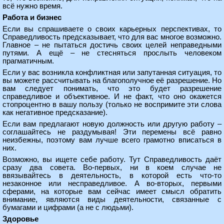
всё нужно время.
Работа и бизнес
Если вы спрашиваете о своих карьерных перспективах, то
Справедливость предсказывает, что для вас многое возможно.
Главное – не пытаться достичь своих целей неправедными
путями. А ещё – не стесняться прослыть человеком
прагматичным.
Если у вас возникла конфликтная или запутанная ситуация, то
вы можете рассчитывать на благополучное её разрешение. Но
вам следует понимать, что это будет разрешение
справедливое и объективное. И не факт, что оно окажется
стопроцентно в вашу пользу (только не воспримите эти слова
как негативное предсказание).
Если вам предлагают новую должность или другую работу –
соглашайтесь не раздумывая! Эти перемены всё равно
неизбежны, поэтому вам лучше всего грамотно вписаться в
них.
Возможно, вы ищете себе работу. Тут Справедливость даёт
сразу два совета. Во-первых, ни в коем случае не
ввязывайтесь в деятельность, в которой есть что-то
незаконное или несправедливое. А во-вторых, первыми
сферами, на которые вам сейчас имеет смысл обратить
внимание, являются виды деятельности, связанные с
бумагами и цифрами (а не с людьми).
Здоровье