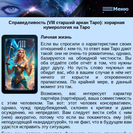
Справедливость (VIII старший аркан Таро): хорарная
нумерология на Таро
Личная жизнь
Если вы спросили о характеристике своих
отношений с кем-то, то ответ вам Таро дают
такой: они не очень-то романтичны, однако,
базируются на обоюдной честности. Вы
оба отдаёте себе отчёт в том, что нужны
друг другу. Но пусть слово «нужны» не
обидит вас, ибо в вашем случае в нём нет
ничего от корысти и откровенного
прагматизма. По крайней мере, в данный
момент это так.
Возможно, вас интересует характер
партнёра (партнёрши), ваша совместимость
с этим человеком. Так вот: этот человек консервативен,
однако, чужд предубеждений, склонен к критике и даже
осуждению, но непредвзят. Вам следует вести себя с ним
(нею) аккуратно, потому что если вы покажетесь ему (ей)
неподходящей «кандидатурой», то не факт, что в будущем вам
удастся исправить эту ситуацию.