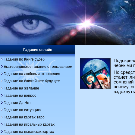
Гадания онлайн
Гадания по Книге судеб
Подозрен
черными п
Екатерининское гадание с толкованием
Но средст
Гадание на любовь и отношения
станет л
Гадание на ближайшее будущее
сомнений 
почему он
Гадание на желание
вздохнуть
Гадание на вопрос
Гадание Да Нет
Гадание на ситуацию
Гадания на картах Таро
Гадания на игральных картах
Гадания на цыганских картах