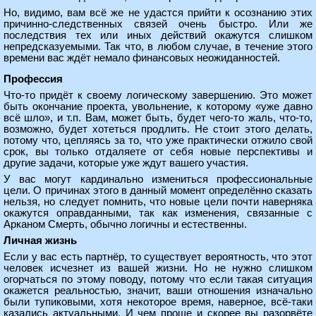
Но, видимо, вам всё же не удастся прийти к осознанию этих
причинно-следственных связей очень быстро. Или же
последствия тех или иных действий окажутся слишком
непредсказуемыми. Так что, в любом случае, в течение этого
времени вас ждёт немало финансовых неожиданностей.
Профессия
Что-то придёт к своему логическому завершению. Это может
быть окончание проекта, увольнение, к которому «уже давно
всё шло», и т.п. Вам, может быть, будет чего-то жаль, что-то,
возможно, будет хотеться продлить. Не стоит этого делать,
потому что, цепляясь за то, что уже практически отжило свой
срок, вы только отдаляете от себя новые перспективы и
другие задачи, которые уже ждут вашего участия.
У вас могут кардинально измениться профессиональные
цели. О причинах этого в данный момент определённо сказать
нельзя, но следует помнить, что новые цели почти наверняка
окажутся оправданными, так как изменения, связанные с
Арканом Смерть, обычно логичны и естественны.
Личная жизнь
Если у вас есть партнёр, то существует вероятность, что этот
человек исчезнет из вашей жизни. Но не нужно слишком
огорчаться по этому поводу, потому что если такая ситуация
окажется реальностью, значит, ваши отношения изначально
были тупиковыми, хотя некоторое время, наверное, всё-таки
казались актуальными. И чем проще и скорее вы разорвёте