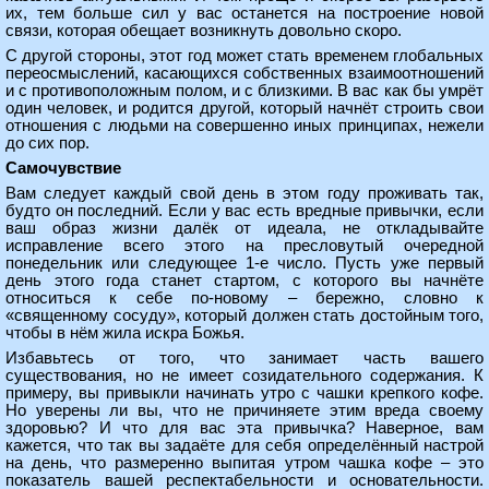
их, тем больше сил у вас останется на построение новой
связи, которая обещает возникнуть довольно скоро.
С другой стороны, этот год может стать временем глобальных
переосмыслений, касающихся собственных взаимоотношений
и с противоположным полом, и с близкими. В вас как бы умрёт
один человек, и родится другой, который начнёт строить свои
отношения с людьми на совершенно иных принципах, нежели
до сих пор.
Самочувствие
Вам следует каждый свой день в этом году проживать так,
будто он последний. Если у вас есть вредные привычки, если
ваш образ жизни далёк от идеала, не откладывайте
исправление всего этого на пресловутый очередной
понедельник или следующее 1-е число. Пусть уже первый
день этого года станет стартом, с которого вы начнёте
относиться к себе по-новому – бережно, словно к
«священному сосуду», который должен стать достойным того,
чтобы в нём жила искра Божья.
Избавьтесь от того, что занимает часть вашего
существования, но не имеет созидательного содержания. К
примеру, вы привыкли начинать утро с чашки крепкого кофе.
Но уверены ли вы, что не причиняете этим вреда своему
здоровью? И что для вас эта привычка? Наверное, вам
кажется, что так вы задаёте для себя определённый настрой
на день, что размеренно выпитая утром чашка кофе – это
показатель вашей респектабельности и основательности.