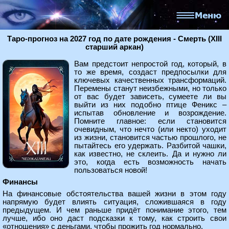
Таро-прогноз на 2027 год по дате рождения - Смерть (XIII
старший аркан)
Вам предстоит непростой год, который, в
то же время, создаст предпосылки для
ключевых качественных трансформаций.
Перемены станут неизбежными, но только
от вас будет зависеть, сумеете ли вы
выйти из них подобно птице Феникс –
испытав обновление и возрождение.
Помните главное: если становится
очевидным, что нечто (или некто) уходит
из жизни, становится частью прошлого, не
пытайтесь его удержать. Разбитой чашки,
как известно, не склеить. Да и нужно ли
это, когда есть возможность начать
пользоваться новой!
Финансы
На финансовые обстоятельства вашей жизни в этом году
напрямую будет влиять ситуация, сложившаяся в году
предыдущем. И чем раньше придёт понимание этого, тем
лучше, ибо оно даст подсказки к тому, как строить свои
«отношения» с деньгами, чтобы прожить год нормально.