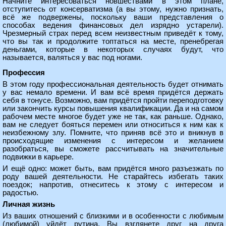
Начните интересоваться новшествами в этом плане,
отступитесь от консерватизма (а вы этому, нужно признать,
всё же подвержены, поскольку ваши представления о
способах ведения финансовых дел изрядно устарели).
Чрезмерный страх перед всем неизвестным приведёт к тому,
что вы так и продолжите топтаться на месте, пренебрегая
деньгами, которые в некоторых случаях будут, что
называется, валяться у вас под ногами.
Профессия
В этом году профессиональная деятельность будет отнимать
у вас немало времени. И вам всё время придётся держать
себя в тонусе. Возможно, вам придётся пройти переподготовку
или закончить курсы повышения квалификации. Да и на самом
рабочем месте многое будет уже не так, как раньше. Однако,
вам не следует бояться перемен или относиться к ним как к
неизбежному злу. Помните, что приняв всё это и вникнув в
происходящие изменения с интересом и желанием
разобраться, вы сможете рассчитывать на значительные
подвижки в карьере.
И ещё одно: может быть, вам придётся много разъезжать по
роду вашей деятельности. Не старайтесь избегать таких
поездок; напротив, отнеситесь к этому с интересом и
радостью.
Личная жизнь
Из ваших отношений с близкими и в особенности с любимым
(любимой) уйдёт рутина. Вы взглянете друг на друга