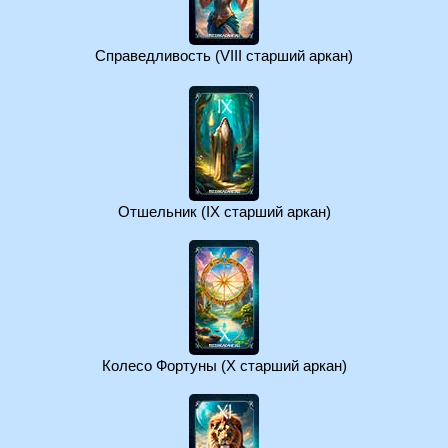
Справедливость (VIII старший аркан)
Отшельник (IX старший аркан)
Колесо Фортуны (X старший аркан)