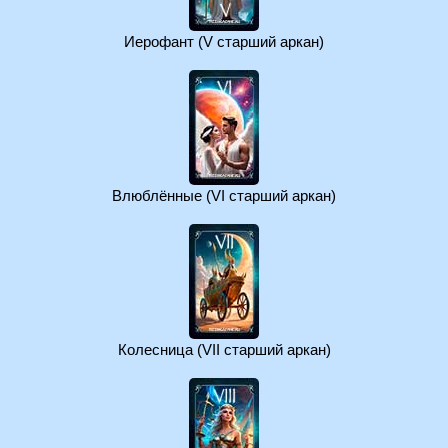
Иерофант (V старший аркан)
Влюблённые (VI старший аркан)
Колесница (VII старший аркан)