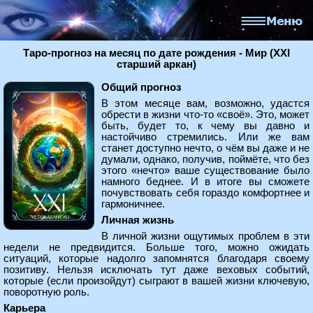
Таро-прогноз на месяц по дате рождения - Мир (XXI
старший аркан)
Общий прогноз
В этом месяце вам, возможно, удастся
обрести в жизни что-то «своё». Это, может
быть, будет то, к чему вы давно и
настойчиво стремились. Или же вам
станет доступно нечто, о чём вы даже и не
думали, однако, получив, поймёте, что без
этого «нечто» ваше существование было
намного беднее. И в итоге вы сможете
почувствовать себя гораздо комфортнее и
гармоничнее.
Личная жизнь
В личной жизни ощутимых проблем в эти
недели не предвидится. Больше того, можно ожидать
ситуаций, которые надолго запомнятся благодаря своему
позитиву. Нельзя исключать тут даже веховых событий,
которые (если произойдут) сыграют в вашей жизни ключевую,
поворотную роль.
Карьера