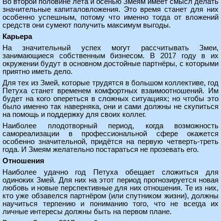
Во второй половине лета и осенью Змеям имеет смысл делать
значительные капиталовложения. Это время станет для них
особенно успешным, потому что именно тогда от вложений
средств они сумеют получить максимум выгоды.
Карьера
На значительный успех могут рассчитывать Змеи,
занимающиеся собственным бизнесом. В 2017 году в их
окружении будут в основном достойные партнёры, с которыми
приятно иметь дело.
Для тех из Змей, которые трудятся в большом коллективе, год
Петуха станет временем комфортных взаимоотношений. Им
будет на кого опереться в сложных ситуациях; но чтобы это
было именно так наверняка, они и сами должны не скупиться
на помощь и поддержку для своих коллег.
Наиболее плодотворный период, когда возможность
самореализации в профессиональной сфере окажется
особенно значительной, придётся на первую четверть-треть
года. И Змеям желательно постараться не прозевать его.
Отношения
Наиболее удачно год Петуха обещает сложиться для
одиноких Змей. Для них на этот период прогнозируется новая
любовь и новые перспективные для них отношения. Те из них,
кто уже обзавелся партнёром (или спутником жизни), должны
научиться терпению и пониманию того, что не всегда их
личные интересы должны быть на первом плане.