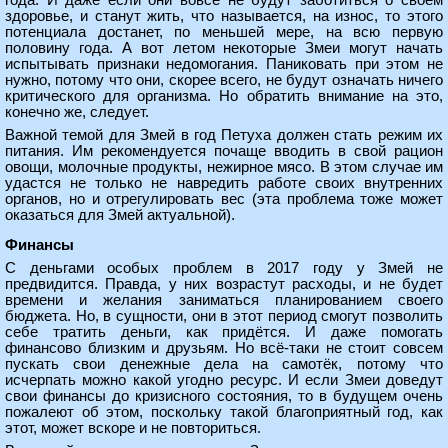
года. И даже если они вовсе не будут заботиться о своём
здоровье, и станут жить, что называется, на износ, то этого
потенциала достанет, по меньшей мере, на всю первую
половину года. А вот летом некоторые Змеи могут начать
испытывать признаки недомогания. Паниковать при этом не
нужно, потому что они, скорее всего, не будут означать ничего
критического для организма. Но обратить внимание на это,
конечно же, следует.
Важной темой для Змей в год Петуха должен стать режим их
питания. Им рекомендуется почаще вводить в свой рацион
овощи, молочные продукты, нежирное мясо. В этом случае им
удастся не только не навредить работе своих внутренних
органов, но и отрегулировать вес (эта проблема тоже может
оказаться для Змей актуальной).
Финансы
С деньгами особых проблем в 2017 году у Змей не
предвидится. Правда, у них возрастут расходы, и не будет
времени и желания заниматься планированием своего
бюджета. Но, в сущности, они в этот период смогут позволить
себе тратить деньги, как придётся. И даже помогать
финансово близким и друзьям. Но всё-таки не стоит совсем
пускать свои денежные дела на самотёк, потому что
исчерпать можно какой угодно ресурс. И если Змеи доведут
свои финансы до кризисного состояния, то в будущем очень
пожалеют об этом, поскольку такой благоприятный год, как
этот, может вскоре и не повториться.