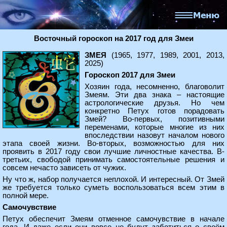
Восточный гороскоп на 2017 год для Змеи
ЗМЕЯ
(1965, 1977, 1989, 2001, 2013,
2025)
Гороскоп 2017 для Змеи
Хозяин года, несомненно, благоволит
Змеям. Эти два знака – настоящие
астрологические друзья. Но чем
конкретно Петух готов порадовать
Змей? Во-первых, позитивными
переменами, которые многие из них
впоследствии назовут началом нового
этапа своей жизни. Во-вторых, возможностью для них
проявить в 2017 году свои лучшие личностные качества. В-
третьих, свободой принимать самостоятельные решения и
совсем нечасто зависеть от чужих.
Ну что ж, набор получается неплохой. И интересный. От Змей
же требуется только суметь воспользоваться всем этим в
полной мере.
Самочувствие
Петух обеспечит Змеям отменное самочувствие в начале