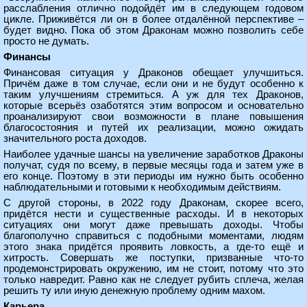
расслабления отлично подойдёт им в следующем годовом
цикле. Приживётся ли он в более отдалённой перспективе –
будет видно. Пока об этом Драконам можно позволить себе
просто не думать.
Финансы
Финансовая ситуация у Драконов обещает улучшиться.
Причём даже в том случае, если они и не будут особенно к
таким улучшениям стремиться. А уж для тех Драконов,
которые всерьёз озаботятся этим вопросом и основательно
проанализируют свои возможности в плане повышения
благосостояния и путей их реализации, можно ожидать
значительного роста доходов.
Наиболее удачные шансы на увеличение заработков Драконы
получат, судя по всему, в первые месяцы года и затем уже в
его конце. Поэтому в эти периоды им нужно быть особенно
наблюдательными и готовыми к необходимым действиям.
С другой стороны, в 2022 году Драконам, скорее всего,
придётся нести и существенные расходы. И в некоторых
ситуациях они могут даже превышать доходы. Чтобы
благополучно справиться с подобными моментами, людям
этого знака придётся проявить ловкость, а где-то ещё и
хитрость. Совершать же поступки, призванные что-то
продемонстрировать окружению, им не стоит, потому что это
только навредит. Равно как не следует рубить сплеча, желая
решить ту или иную денежную проблему одним махом.
Карьера