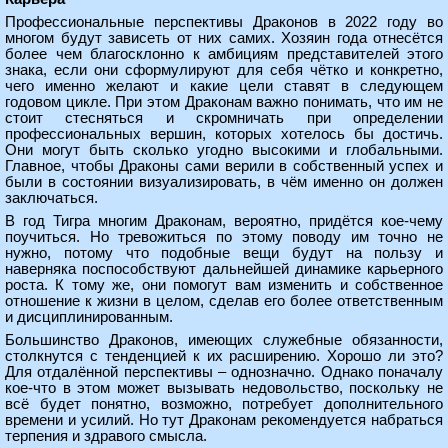
Профессиональные перспективы Драконов в 2022 году во
многом будут зависеть от них самих. Хозяин года отнесётся
более чем благосклонно к амбициям представителей этого
знака, если они сформулируют для себя чётко и конкретно,
чего именно желают и какие цели ставят в следующем
годовом цикле. При этом Драконам важно понимать, что им не
стоит стесняться и скромничать при определении
профессиональных вершин, которых хотелось бы достичь.
Они могут быть сколько угодно высокими и глобальными.
Главное, чтобы Драконы сами верили в собственный успех и
были в состоянии визуализировать, в чём именно он должен
заключаться.
В год Тигра многим Драконам, вероятно, придётся кое-чему
поучиться. Но тревожиться по этому поводу им точно не
нужно, потому что подобные вещи будут на пользу и
наверняка поспособствуют дальнейшей динамике карьерного
роста. К тому же, они помогут вам изменить и собственное
отношение к жизни в целом, сделав его более ответственным
и дисциплинированным.
Большинство Драконов, имеющих служебные обязанности,
столкнутся с тенденцией к их расширению. Хорошо ли это?
Для отдалённой перспективы – однозначно. Однако поначалу
кое-что в этом может вызывать недовольство, поскольку не
всё будет понятно, возможно, потребует дополнительного
времени и усилий. Но тут Драконам рекомендуется набраться
терпения и здравого смысла.