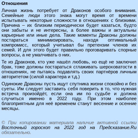
Отношения
Личная жизнь потребует от Драконов особого внимания.
Семейные люди этого знака могут время от времени
испытывать некоторые сложности в отношениях с близкими.
Причина – их близким периодически будет казаться, будто
они забыты и не интересны, а более важны и актуальны
карьерные или иные дела. Такие моменты Драконы должны
постараться минимизировать, находя оптимальный
компромисс, который учитывал бы претензии членов их
семей. И для этого будет правильно проговаривать спорные
вопросы, а не умалчивать о них.
Те из Драконов, кто уже нашёл любовь, но ещё не заключил
брак, тоже должны постараться сглаживать шероховатости в
отношениях, не пытаясь подавлять своих партнёров личным
авторитетом (силой характера и т.д.)
Одинокие Драконы пусть ищут спутника жизни спокойно и без
суеты. Им следует заставить себя поверить в то, что нужная
встреча произойдёт, если она им по судьбе и должна
случиться именно в 2022 году. При этом наиболее
благоприятным для неё временем станут весенние и осенние
месяцы.
© При копировании материала наличие активной ссылки
Восточный гороскоп на 2022 год на Предсказание.Ru
обязательно.