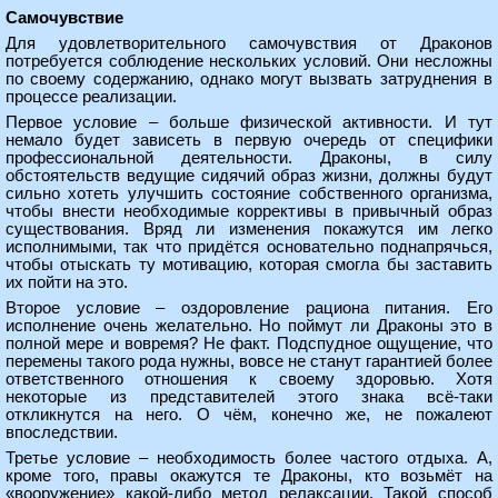
Самочувствие
Для удовлетворительного самочувствия от Драконов
потребуется соблюдение нескольких условий. Они несложны
по своему содержанию, однако могут вызвать затруднения в
процессе реализации.
Первое условие – больше физической активности. И тут
немало будет зависеть в первую очередь от специфики
профессиональной деятельности. Драконы, в силу
обстоятельств ведущие сидячий образ жизни, должны будут
сильно хотеть улучшить состояние собственного организма,
чтобы внести необходимые коррективы в привычный образ
существования. Вряд ли изменения покажутся им легко
исполнимыми, так что придётся основательно поднапрячься,
чтобы отыскать ту мотивацию, которая смогла бы заставить
их пойти на это.
Второе условие – оздоровление рациона питания. Его
исполнение очень желательно. Но поймут ли Драконы это в
полной мере и вовремя? Не факт. Подспудное ощущение, что
перемены такого рода нужны, вовсе не станут гарантией более
ответственного отношения к своему здоровью. Хотя
некоторые из представителей этого знака всё-таки
откликнутся на него. О чём, конечно же, не пожалеют
впоследствии.
Третье условие – необходимость более частого отдыха. А,
кроме того, правы окажутся те Драконы, кто возьмёт на
«вооружение» какой-либо метод релаксации. Такой способ