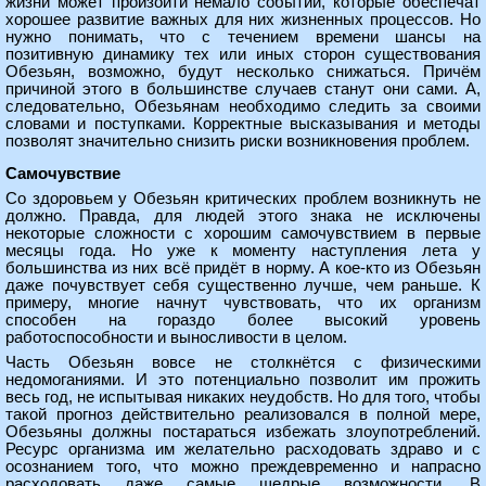
жизни может произойти немало событий, которые обеспечат
хорошее развитие важных для них жизненных процессов. Но
нужно понимать, что с течением времени шансы на
позитивную динамику тех или иных сторон существования
Обезьян, возможно, будут несколько снижаться. Причём
причиной этого в большинстве случаев станут они сами. А,
следовательно, Обезьянам необходимо следить за своими
словами и поступками. Корректные высказывания и методы
позволят значительно снизить риски возникновения проблем.
Самочувствие
Со здоровьем у Обезьян критических проблем возникнуть не
должно. Правда, для людей этого знака не исключены
некоторые сложности с хорошим самочувствием в первые
месяцы года. Но уже к моменту наступления лета у
большинства из них всё придёт в норму. А кое-кто из Обезьян
даже почувствует себя существенно лучше, чем раньше. К
примеру, многие начнут чувствовать, что их организм
способен на гораздо более высокий уровень
работоспособности и выносливости в целом.
Часть Обезьян вовсе не столкнётся с физическими
недомоганиями. И это потенциально позволит им прожить
весь год, не испытывая никаких неудобств. Но для того, чтобы
такой прогноз действительно реализовался в полной мере,
Обезьяны должны постараться избежать злоупотреблений.
Ресурс организма им желательно расходовать здраво и с
осознанием того, что можно преждевременно и напрасно
расходовать даже самые щедрые возможности. В