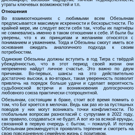
утраты ключевых возможностей и т.п.
Отношения
Во взаимоотношениях с любимыми всем Обезьянам
предписывается максимум искренности и бескорыстности. По
крайней мере, им следует вести себя так, чтобы их партнёры
не сомневались именно в таком отношении к себе. И были бы
уверены, что к их принципам и желаниям относятся с
пониманием и уважением. Тогда и Обезьяны смогут иметь все
основания ожидать аналогичного подхода к своим
потребностям.
Одинокие Обезьяны должны вступить в год Тигра с твёрдой
убеждённостью, что в этот период своей жизни они
непременно найдут личное счастье. Это важно по двум
причинам. Во-первых, шансы на это действительно
достаточно высоки, а во-вторых, такая уверенность позволит
привлечь на порядок больше удачи и сделает вероятность
судьбоносной встречи и возникновения долгосрочного
любовного союза практически стопроцентной.
Обезьянам, состоящим в браке, стоит всё время помнить о
том, что Бог кроется в мелочах. Ведь как раз из-за пустяшных
поводов у них могут возникать точки конфликтности. По
глобальным вопросам разногласий с супругами в 2022 году,
как правило, создаваться не будет. А вот из-за всякой ерунды,
связанной в первую очередь с бытом, – пожалуй. И потому
Обезьянам рекомендуется проявлять терпение и смотреть на
свою повседневную семейную жизнь с позитивом.