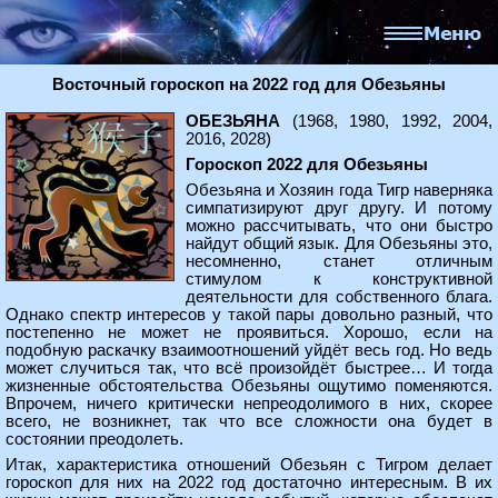
Восточный гороскоп на 2022 год для Обезьяны
ОБЕЗЬЯНА
(1968, 1980, 1992, 2004,
2016, 2028)
Гороскоп 2022 для Обезьяны
Обезьяна и Хозяин года Тигр наверняка
симпатизируют друг другу. И потому
можно рассчитывать, что они быстро
найдут общий язык. Для Обезьяны это,
несомненно, станет отличным
стимулом к конструктивной
деятельности для собственного блага.
Однако спектр интересов у такой пары довольно разный, что
постепенно не может не проявиться. Хорошо, если на
подобную раскачку взаимоотношений уйдёт весь год. Но ведь
может случиться так, что всё произойдёт быстрее… И тогда
жизненные обстоятельства Обезьяны ощутимо поменяются.
Впрочем, ничего критически непреодолимого в них, скорее
всего, не возникнет, так что все сложности она будет в
состоянии преодолеть.
Итак, характеристика отношений Обезьян с Тигром делает
гороскоп для них на 2022 год достаточно интересным. В их