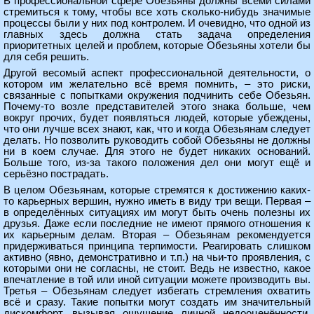
В профессиональной сфере Обезьяны должны всеми силами
стремиться к тому, чтобы все хоть сколько-нибудь значимые
процессы были у них под контролем. И очевидно, что одной из
главных здесь должна стать задача определения
приоритетных целей и проблем, которые Обезьяны хотели бы
для себя решить.
Другой весомый аспект профессиональной деятельности, о
котором им желательно всё время помнить, – это риски,
связанные с попытками окружения подчинить себе Обезьян.
Почему-то возле представителей этого знака больше, чем
вокруг прочих, будет появляться людей, которые убеждены,
что они лучше всех знают, как, что и когда Обезьянам следует
делать. Но позволить руководить собой Обезьяны не должны
ни в коем случае. Для этого не будет никаких оснований.
Больше того, из-за такого положения дел они могут ещё и
серьёзно пострадать.
В целом Обезьянам, которые стремятся к достижению каких-
то карьерных вершин, нужно иметь в виду три вещи. Первая –
в определённых ситуациях им могут быть очень полезны их
друзья. Даже если последние не имеют прямого отношения к
их карьерным делам. Вторая – Обезьянам рекомендуется
придерживаться принципа терпимости. Реагировать слишком
активно (явно, демонстративно и т.п.) на чьи-то проявления, с
которыми они не согласны, не стоит. Ведь не известно, какое
впечатление в той или иной ситуации можете производить вы.
Третья – Обезьянам следует избегать стремления охватить
всё и сразу. Такие попытки могут создать им значительный
дискомфорт, вызывая ощущение личной недооценённости,