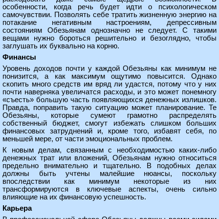
особенности, когда речь будет идти о психологическом
самочувствии. Позволять себе тратить жизненную энергию на
потакание негативным настроениям, депрессивным
состояниям Обезьянам однозначно не следует. С такими
вещами нужно бороться решительно и безоглядно, чтобы
заглушать их буквально на корню.
Финансы
Уровень доходов почти у каждой Обезьяны как минимум не
понизится, а как максимум ощутимо повысится. Однако
скопить много средств им вряд ли удастся, потому что у них
почти наверняка увеличатся расходы, и это может понемногу
«съесть» большую часть появляющихся денежных излишков.
Правда, поправить такую ситуацию может планирование. Те
Обезьяны, которые сумеют грамотно распределять
собственный бюджет, смогут избежать слишком больших
финансовых затруднений и, кроме того, избавят себя, по
меньшей мере, от части эмоциональных проблем.
К новым делам, связанным с необходимостью каких-либо
денежных трат или вложений, Обезьянам нужно относиться
предельно внимательно и тщательно. В подобных делах
должны быть учтены малейшие нюансы, поскольку
впоследствии как минимум некоторые из них
трансформируются в ключевые аспекты, очень сильно
влияющие на их финансовую успешность.
Карьера