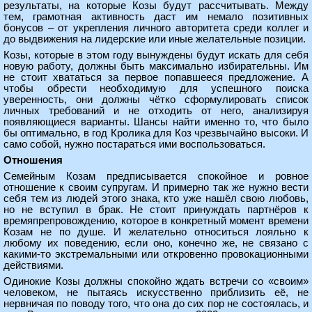
результаты, на которые Козы будут рассчитывать. Между
тем, грамотная активность даст им немало позитивных
бонусов – от укрепления личного авторитета среди коллег и
до выдвижения на лидерские или иные желательные позиции.
Козы, которые в этом году вынуждены будут искать для себя
новую работу, должны быть максимально избирательны. Им
не стоит хвататься за первое попавшееся предложение. А
чтобы обрести необходимую для успешного поиска
уверенность, они должны чётко сформулировать список
личных требований и не отходить от него, анализируя
появляющиеся варианты. Шансы найти именно то, что было
бы оптимально, в год Кролика для Коз чрезвычайно высоки. И
само собой, нужно постараться ими воспользоваться.
Отношения
Семейным Козам предписывается спокойное и ровное
отношение к своим супругам. И примерно так же нужно вести
себя тем из людей этого знака, кто уже нашёл свою любовь,
но не вступил в брак. Не стоит принуждать партнёров к
времяпрепровождению, которое в конкретный момент времени
Козам не по душе. И желательно относиться лояльно к
любому их поведению, если оно, конечно же, не связано с
какими-то экстремальными или откровенно провокационными
действиями.
Одинокие Козы должны спокойно ждать встречи со «своим»
человеком, не пытаясь искусственно приблизить её, не
нервничая по поводу того, что она до сих пор не состоялась, и