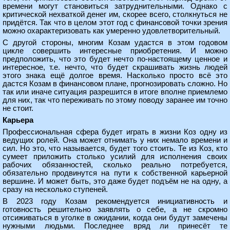
времени могут становиться затруднительными. Однако с
критической нехваткой денег им, скорее всего, столкнуться не
придётся. Так что в целом этот год с финансовой точки зрения
можно охарактеризовать как умеренно удовлетворительный.
С другой стороны, многим Козам удастся в этом годовом
цикле совершить интересные приобретения. И можно
предположить, что это будет нечто по-настоящему ценное и
интересное, т.е. нечто, что будет скрашивать жизнь людей
этого знака ещё долгое время. Насколько просто всё это
дастся Козам в финансовом плане, прогнозировать сложно. Но
так или иначе ситуация разрешится в итоге вполне приемлемо
для них, так что переживать по этому поводу заранее им точно
не стоит.
Карьера
Профессиональная сфера будет играть в жизни Коз одну из
ведущих ролей. Она может отнимать у них немало времени и
сил. Но это, что называется, будет того стоить. Те из Коз, кто
сумеет приложить столько усилий для исполнения своих
рабочих обязанностей, сколько реально потребуется,
обязательно продвинутся на пути к собственной карьерной
вершине. И может быть, это даже будет подъём не на одну, а
сразу на несколько ступеней.
В 2023 году Козам рекомендуется инициативность и
готовность решительно заявлять о себе, а не скромно
отсиживаться в уголке в ожидании, когда они будут замечены
нужными людьми. Последнее вряд ли принесёт те