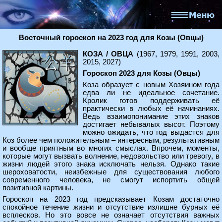
Восточный гороскоп на 2023 год для Козы (Овцы)
КОЗА / ОВЦА
(1967, 1979, 1991, 2003,
2015, 2027)
Гороскоп 2023 для Козы (Овцы)
Коза образует с новым Хозяином года
едва ли не идеальное сочетание.
Кролик готов поддерживать её
практически в любых её начинаниях.
Ведь взаимопонимание этих знаков
достигает небывалых высот. Поэтому
можно ожидать, что год выдастся для
Коз более чем положительным – интересным, результативным
и вообще приятным во многих смыслах. Впрочем, моменты,
которые могут вызвать волнение, недовольство или тревогу, в
жизни людей этого знака исключать нельзя. Однако такие
шероховатости, неизбежные для существования любого
современного человека, не смогут испортить общей
позитивной картины.
Гороскоп на 2023 год предсказывает Козам достаточно
спокойное течение жизни и отсутствие излишне бурных её
всплесков. Но это вовсе не означает отсутствия важных