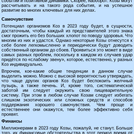
событий и позитивной динамики. Скорее, наоборот: Козы могут
рассчитывать и на такого рода события, и на успешное
развитие во многих ключевых для них делах.
Самочувствие
Потенциал организмов Коз в 2023 году будет, в сущности,
достаточным, чтобы каждый из представителей этого знака
смог прожить его без больших хлопот по поводу здоровья. Что
многим из них и удастся. Однако некоторые Козы отнесутся к
себе более легкомысленно и периодически будут доводить
собственный организм до сбоев. Проявиться это может в виде
самых разных проблем, поскольку в каждом из случаев удар
придётся по «слабому звену», которое, естественно, у разных
Коз индивидуально.
Впрочем, кое-какие общие тенденции в данном случае
выделить можно. Можно с высокой вероятностью утверждать,
что чаще других органов Коз будет беспокоить желчный
пузырь, а также печень. И, кроме того, систематической
заботой им следует окружить свою пищеварительную
систему. При этом в любом случае Козам следует избегать
слишком экзотических или сложных средств и способов
поддержания хорошего самочувствия. Чем проще и
естественнее они окажутся, тем более эффективно себя
проявят.
Финансы
Миллионерами в 2023 году Козы, пожалуй, не станут. Больше
того, их финансовые обстоятельства в этот период время от