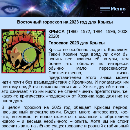
Восточный гороскоп на 2023 год для Крысы
КРЫСА
(1960, 1972, 1984, 1996, 2008,
2020)
Гороскоп 2023 для Крысы
Крыса не особенно ладит с Кроликом.
Такой Хозяин года вряд ли смог бы
понять все нюансы её натуры, тем
более что области их интересов
обычно мало пересекаются.
Соответственно, жизнь
представителей этого знака может
идти почти без взаимодействия с Кроликом. И полагаться им
поэтому придётся только на свои силы. Хотя с другой стороны
это означает, что им никто не станет чинить препятствий, т.е.
каких-то критических «подножек» от Хозяина года для них не
последует.
В целом гороскоп на 2023 год обещает Крысам период,
насыщенный впечатлениями. Будет много интересного, кое-
что, возможно, и вовсе окажется связанным с обретением
нового – и весьма необычного – опыта. Хотя им не стоит
рассчитывать на лёгкое существование и ровный стабильный