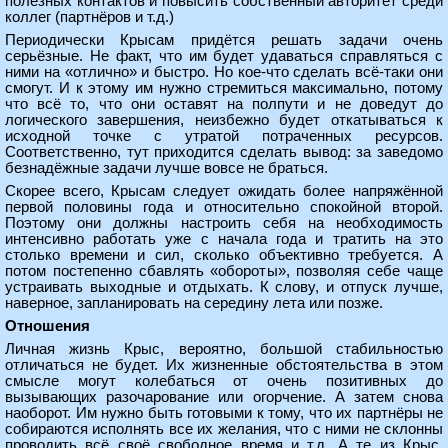
полезных контактов и повысить собственный авторитет среди
коллег (партнёров и т.д.)
Периодически Крысам придётся решать задачи очень
серьёзные. Не факт, что им будет удаваться справляться с
ними на «отлично» и быстро. Но кое-что сделать всё-таки они
смогут. И к этому им нужно стремиться максимально, потому
что всё то, что они оставят на полпути и не доведут до
логического завершения, неизбежно будет откатываться к
исходной точке с утратой потраченных ресурсов.
Соответственно, тут приходится сделать вывод: за заведомо
безнадёжные задачи лучше вовсе не браться.
Скорее всего, Крысам следует ожидать более напряжённой
первой половины года и относительно спокойной второй.
Поэтому они должны настроить себя на необходимость
интенсивно работать уже с начала года и тратить на это
столько времени и сил, сколько объективно требуется. А
потом постепенно сбавлять «обороты», позволяя себе чаще
устраивать выходные и отдыхать. К слову, и отпуск лучше,
наверное, запланировать на середину лета или позже.
Отношения
Личная жизнь Крыс, вероятно, большой стабильностью
отличаться не будет. Их жизненные обстоятельства в этом
смысле могут колебаться от очень позитивных до
вызывающих разочарование или огорчение. А затем снова
наоборот. Им нужно быть готовыми к тому, что их партнёры не
собираются исполнять все их желания, что с ними не склонны
проводить всё своё свободное время и т.д. А те из Крыс,