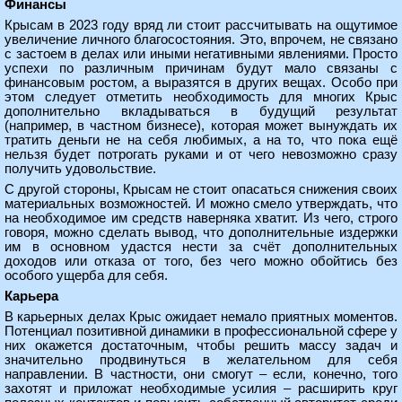
Финансы
Крысам в 2023 году вряд ли стоит рассчитывать на ощутимое
увеличение личного благосостояния. Это, впрочем, не связано
с застоем в делах или иными негативными явлениями. Просто
успехи по различным причинам будут мало связаны с
финансовым ростом, а выразятся в других вещах. Особо при
этом следует отметить необходимость для многих Крыс
дополнительно вкладываться в будущий результат
(например, в частном бизнесе), которая может вынуждать их
тратить деньги не на себя любимых, а на то, что пока ещё
нельзя будет потрогать руками и от чего невозможно сразу
получить удовольствие.
С другой стороны, Крысам не стоит опасаться снижения своих
материальных возможностей. И можно смело утверждать, что
на необходимое им средств наверняка хватит. Из чего, строго
говоря, можно сделать вывод, что дополнительные издержки
им в основном удастся нести за счёт дополнительных
доходов или отказа от того, без чего можно обойтись без
особого ущерба для себя.
Карьера
В карьерных делах Крыс ожидает немало приятных моментов.
Потенциал позитивной динамики в профессиональной сфере у
них окажется достаточным, чтобы решить массу задач и
значительно продвинуться в желательном для себя
направлении. В частности, они смогут – если, конечно, того
захотят и приложат необходимые усилия – расширить круг