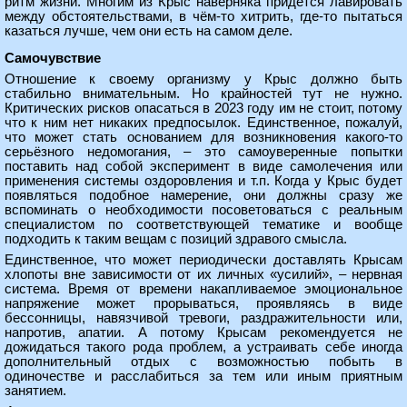
ритм жизни. Многим из Крыс наверняка придётся лавировать
между обстоятельствами, в чём-то хитрить, где-то пытаться
казаться лучше, чем они есть на самом деле.
Самочувствие
Отношение к своему организму у Крыс должно быть
стабильно внимательным. Но крайностей тут не нужно.
Критических рисков опасаться в 2023 году им не стоит, потому
что к ним нет никаких предпосылок. Единственное, пожалуй,
что может стать основанием для возникновения какого-то
серьёзного недомогания, – это самоуверенные попытки
поставить над собой эксперимент в виде самолечения или
применения системы оздоровления и т.п. Когда у Крыс будет
появляться подобное намерение, они должны сразу же
вспоминать о необходимости посоветоваться с реальным
специалистом по соответствующей тематике и вообще
подходить к таким вещам с позиций здравого смысла.
Единственное, что может периодически доставлять Крысам
хлопоты вне зависимости от их личных «усилий», – нервная
система. Время от времени накапливаемое эмоциональное
напряжение может прорываться, проявляясь в виде
бессонницы, навязчивой тревоги, раздражительности или,
напротив, апатии. А потому Крысам рекомендуется не
дожидаться такого рода проблем, а устраивать себе иногда
дополнительный отдых с возможностью побыть в
одиночестве и расслабиться за тем или иным приятным
занятием.