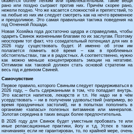
окажется более лёгким или привлекательным. Такие вещи
рано или поздно сыграют против них. Причём скорее рано,
нежели поздно. Что же касается сложностей и препятствий, то
на любые из них им следует смотреть как на нечто временное
и преодолимое. Это самая правильная тактика поведения на
год Огненной Лошади.
Новая Хозяйка года достаточно щедра и справедлива, чтобы
одарить Свинок жизненными благами по их заслугам. Поэтому
неоспорим тот факт, что созидательный потенциал для них в
2026 году существовать будет. И именно об этом им
полагается помнить всё время – как в проблемных
обстоятельствах, так и в радостных. А соответственно, нужно
как можно меньше концентрировать эмоции на негативе.
Оптимизм как таковой должен стать основой стратегии на
весь год и девизом Свиней.
Самочувствие
Первое правило, которого Свиньям следует придерживаться в
2026 году, – быть сдержанными в том, что попадает внутрь.
Это касается напитков, лекарств и т.п. Не надо ни в чём
усердствовать – ни в получении удовольствий (например, во
время праздничных застолий), ни в попытках пополнить в
организме «запасы» полезных витаминов или минералов.
Золотая середина в таких вещах более предпочтительна.
В 2026 году для Свинок будет уместным пробовать те или
иные релаксационные практики, йогу и т.д. Успех в таких
начинаниях если не гарантирован, то, по крайней мере, очень