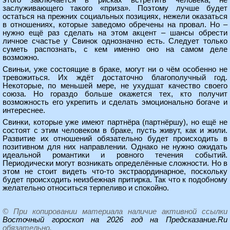
этого заключается в рисках встретить человека, не
заслуживающего такого «приза». Поэтому лучше будет
остаться на прежних социальных позициях, нежели оказаться
в отношениях, которые заведомо обречены на провал. Но –
нужно ещё раз сделать на этом акцент – шансы обрести
личное счастье у Свинок однозначно есть. Следует только
суметь распознать, с кем именно оно на самом деле
возможно.
Свиньи, уже состоящие в браке, могут ни о чём особенно не
тревожиться. Их ждёт достаточно благополучный год.
Некоторые, по меньшей мере, не ухудшат качество своего
союза. Но гораздо больше окажется тех, кто получит
возможность его укрепить и сделать эмоционально богаче и
интереснее.
Свинки, которые уже имеют партнёра (партнёршу), но ещё не
состоят с этим человеком в браке, пусть живут, как и жили.
Развитие их отношений обязательно будет происходить в
позитивном для них направлении. Однако не нужно ожидать
идеальной романтики и ровного течения событий.
Периодически могут возникать определённые сложности. Но в
этом не стоит видеть что-то экстраординарное, поскольку
будет происходить неизбежная притирка. Так что к подобному
желательно относиться терпеливо и спокойно.
© При копировании материала наличие активной ссылки
Восточный гороскоп на 2026 год на Предсказание.Ru
обязательно.