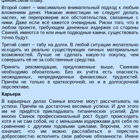
финансовом плаву.
Второй совет – максимально внимательный подход к любым
вложениям денег. Никакие инвестиции не следует делать
наспех, не перепроверив все обстоятельства, связанные с
ними. Даже если всё кажется очевидным. Риски того, что в
любом проекте, требующем денежных издержек со стороны
Свиней, имеются те или иные подводные камни, существовать
точно будут.
Третий совет – табу на долги. В любой ситуации желательно
исходить из реально существующих личных материальных
возможностей. Лучше не сделать какую-то покупку, чем
совершить её не за собственные средства.
Принять рекомендации, предложенные выше, Свинкам
необходимо обязательно. Без их учёта есть опасность
неожиданных, непредвиденных финансовых трудностей.
Причём не только в краткосрочной, но и в долгосрочной
перспективе.
Карьера
В карьерных делах Свиньи вполне могут рассчитывать на
успехи. Причём на достаточно весомые успехи. И для этого
им не придётся прикладывать титанических усилий. Для
многих Свинок профессиональный рост будет происходить
хотя и не сам собой, но с меньшими издержками для себя по
сравнению с другими годовыми циклами. Впрочем, это не
означает, что им можно расслабиться и перестать
добросовестно исполнять свои рабочие обязанности. Иначе