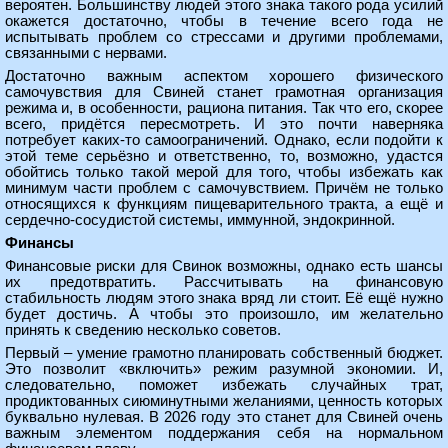
вероятен. Большинству людей этого знака такого рода усилий
окажется достаточно, чтобы в течение всего года не
испытывать проблем со стрессами и другими проблемами,
связанными с нервами.
Достаточно важным аспектом хорошего физического
самочувствия для Свиней станет грамотная организация
режима и, в особенности, рациона питания. Так что его, скорее
всего, придётся пересмотреть. И это почти наверняка
потребует каких-то самоограничений. Однако, если подойти к
этой теме серьёзно и ответственно, то, возможно, удастся
обойтись только такой мерой для того, чтобы избежать как
минимум части проблем с самочувствием. Причём не только
относящихся к функциям пищеварительного тракта, а ещё и
сердечно-сосудистой системы, иммунной, эндокринной.
Финансы
Финансовые риски для Свинок возможны, однако есть шансы
их предотвратить. Рассчитывать на финансовую
стабильность людям этого знака вряд ли стоит. Её ещё нужно
будет достичь. А чтобы это произошло, им желательно
принять к сведению несколько советов.
Первый – умение грамотно планировать собственный бюджет.
Это позволит «включить» режим разумной экономии. И,
следовательно, поможет избежать случайных трат,
продиктованных сиюминутными желаниями, ценность которых
буквально нулевая. В 2026 году это станет для Свиней очень
важным элементом поддержания себя на нормальном