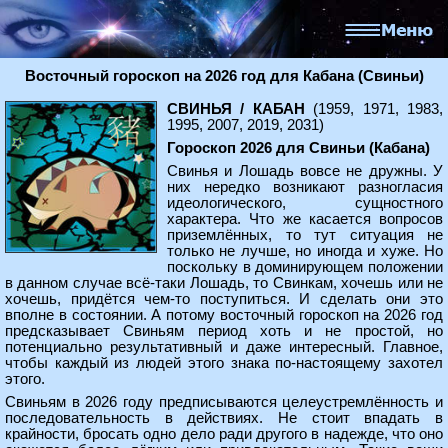
Восточный гороскоп на 2026 год для Кабана (Свиньи)
СВИНЬЯ / КАБАН
(1959, 1971, 1983,
1995, 2007, 2019, 2031)
Гороскоп 2026 для Свиньи (Кабана)
Свинья и Лошадь вовсе не дружны. У
них нередко возникают разногласия
идеологического, сущностного
характера. Что же касается вопросов
приземлённых, то тут ситуация не
только не лучше, но иногда и хуже. Но
поскольку в доминирующем положении
в данном случае всё-таки Лошадь, то Свинкам, хочешь или не
хочешь, придётся чем-то поступиться. И сделать они это
вполне в состоянии. А потому восточный гороскоп на 2026 год
предсказывает Свиньям период хоть и не простой, но
потенциально результативный и даже интересный. Главное,
чтобы каждый из людей этого знака по-настоящему захотел
этого.
Свиньям в 2026 году предписываются целеустремлённость и
последовательность в действиях. Не стоит впадать в
крайности, бросать одно дело ради другого в надежде, что оно