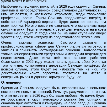
удача может и отвернуться.
Наиболее успешными, пожалуй, в 2026 году окажутся Свиньи,
занятые в непосредственной созидательной деятельности. К
ним относятся, в частности, строители, люди творческих
профессий, врачи. Таким Свинкам продвижение вперёд, к
собственной карьерной вершине, будет даваться проще, чем
всем прочим. Но это вовсе не означает, что остальным надо
опустить руки. Терять интерес к своей деятельности ни в коем
случае не следует. И тогда хотя бы на одну ступеньку вверх
удастся подняться каждому из представителей этого знака.
Очень важным аспектом быстрого развития в
профессиональной сфере для Свиней является готовность
учиться и принимать нестандартные решения. Пользоваться
только консервативными средствами и методами ведения дел
недостаточно. Даже если всё это раньше работало
безотказно, в 2026 году может начать давать сбои. Хочется
того или нет, но применять инновации Свинкам придётся. Во
всяком случае, этого будет не избежать тем из них, кто
действительно хочет перестать топтаться на месте и
совершить рывок в удачное карьерное будущее.
Отношения
Одиноким Свиньям следует быть осторожными в попытках
построения новых отношений. Речь тут, разумеется, не о том,
что им не светит в 2026 году большая любовь. Но важно будет
не бросаться в омут очередного романа без оглядки, а
сначала присмотреться к кандидату на своё сердце. Причина