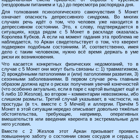
(нездоровым питанием и т.д.) до пересмотра распорядка дня.
Для толкования психологического самочувствия 5 Монет
означает опасность депрессивного синдрома. Во многих
случаях речь идёт о том, что человек уже находится в
депрессивном состоянии. Это, к слову, подтверждается в
ситуациях, когда рядом с 5 Монет в раскладе оказалась
Королева Кубков. А если на момент гадания эта проблема не
наблюдается, то Аркан свидетельствует о том, что кверент
подвержен подобным состояниям. И, соответственно, имея
дело с таким человеком, нужно всё время держать в уме
риски их возникновения.
Что касается конкретных физических недомоганий, то в
случае с 5 Монет они могут быть связаны с: 1) травматизмом,
2) врождёнными патологиями и (или) патологиями развития, 3)
сезонными заболеваниями. В первом случае речь главным
образом должна идти о рисках получения увечий конечностей
(что особенно актуально, если в паре с картой выпадает ещё и
6 либо 10 Жезлов), во втором – комментарии невозможны, ибо
слишком размыты. Третий случай указывает, в частности, на
простуды (в т.ч. вместе с 5 Мечей) и аллергии. Причём 5
Монет в этой ситуации нередко описывает довольно тяжёлые
обстоятельства, требующие, например, оперативных
вмешательств или введения кверента в экстремальные для
него условия.
Вместе с 2 Жезлов этот Аркан призывает проявить
повышенную заботу о состоянии своих сосудов и сердца, с