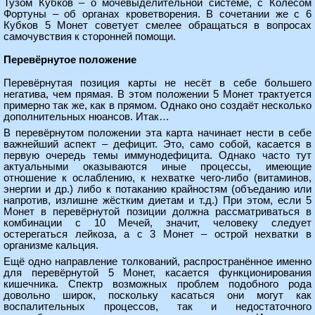
Тузом Кубков – о мочевыделительной системе, с Колесом
Фортуны – об органах кроветворения. В сочетании же с 6
Кубков 5 Монет советует смелее обращаться в вопросах
самочувствия к сторонней помощи.
Перевёрнутое положение
Перевёрнутая позиция карты не несёт в себе большего
негатива, чем прямая. В этом положении 5 Монет трактуется
примерно так же, как в прямом. Однако оно создаёт несколько
дополнительных нюансов. Итак…
В перевёрнутом положении эта карта начинает нести в себе
важнейший аспект – дефицит. Это, само собой, касается в
первую очередь темы иммунодефицита. Однако часто тут
актуальными оказываются иные процессы, имеющие
отношение к ослаблению, к нехватке чего-либо (витаминов,
энергии и др.) либо к потаканию крайностям (объеданию или
напротив, излишне жёстким диетам и т.д.) При этом, если 5
Монет в перевёрнутой позиции должна рассматриваться в
комбинации с 10 Мечей, значит, человеку следует
остерегаться лейкоза, а с 3 Монет – острой нехватки в
организме кальция.
Ещё одно направление толкований, распространённое именно
для перевёрнутой 5 Монет, касается функционирования
кишечника. Спектр возможных проблем подобного рода
довольно широк, поскольку касаться они могут как
воспалительных процессов, так и недостаточного