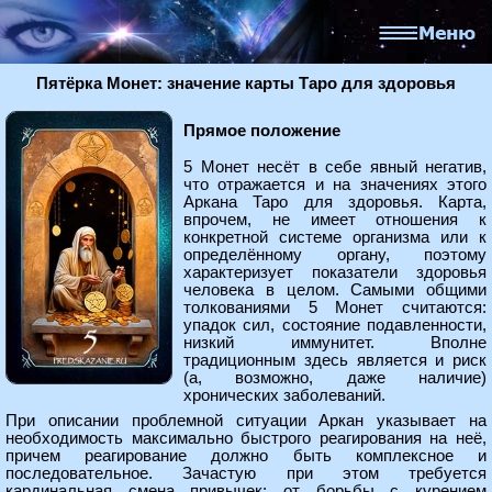
Пятёрка Монет: значение карты Таро для здоровья
Прямое положение
5 Монет несёт в себе явный негатив,
что отражается и на значениях этого
Аркана Таро для здоровья. Карта,
впрочем, не имеет отношения к
конкретной системе организма или к
определённому органу, поэтому
характеризует показатели здоровья
человека в целом. Самыми общими
толкованиями 5 Монет считаются:
упадок сил, состояние подавленности,
низкий иммунитет. Вполне
традиционным здесь является и риск
(а, возможно, даже наличие)
хронических заболеваний.
При описании проблемной ситуации Аркан указывает на
необходимость максимально быстрого реагирования на неё,
причем реагирование должно быть комплексное и
последовательное. Зачастую при этом требуется
кардинальная смена привычек: от борьбы с курением