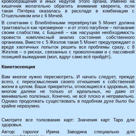
кровообращения и иных недугов этого органа. Именно на
кишечник желательно обратить внимание кверента, если
такая Пятёрка оказалась в раскладе в комбинации с
Отшельником или с 6 Мечей.
В сочетании с Влюблёнными перевёрнутая 5 Монет должна
трактоваться как чрезмерное – и от этого пагубное – потакание
своим слабостям, с Башней – как насущная необходимость
провести комплексный анализ состояния собственного
организма. Вместе с 5 Жезлов такая 5 Монет предупреждает о
вреде хаотичных попыток решить все проблемы сразу, с 8
Жезлов – о рисках, связанных с проволочками и с пассивной
позицией выжидания (мол, вдруг само всё пройдёт).
Квинтэссенция
Вам многое нужно пересмотреть. И начать следует, прежде
всего, с переосмысления своего отношения к собственной
жизни в целом. Ваши приоритеты, относящиеся к здоровью, во
многом далеки не только от идеальных, но даже от
минимально полезных. Конечно, не всё плохо и неправильно.
Однако продолжать существовать в подобном духе было бы
крайне неразумно.
Смотрите все толкования карт:
Значения карт Таро для
здоровья
.
Автор: таролог Ирина Заводина специально для