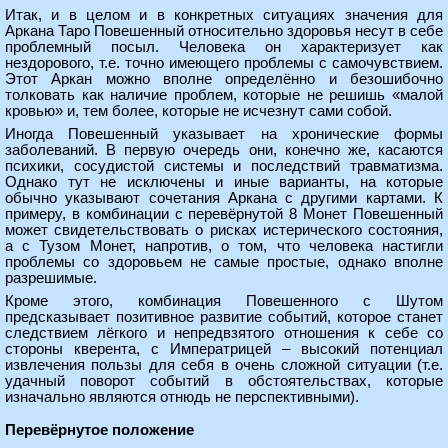
Итак, и в целом и в конкретных ситуациях значения для
Аркана Таро Повешенный относительно здоровья несут в себе
проблемный посыл. Человека он характеризует как
нездорового, т.е. точно имеющего проблемы с самочувствием.
Этот Аркан можно вполне определённо и безошибочно
толковать как наличие проблем, которые не решишь «малой
кровью» и, тем более, которые не исчезнут сами собой.
Иногда Повешенный указывает на хронические формы
заболеваний. В первую очередь они, конечно же, касаются
психики, сосудистой системы и последствий травматизма.
Однако тут не исключены и иные варианты, на которые
обычно указывают сочетания Аркана с другими картами. К
примеру, в комбинации с перевёрнутой 8 Монет Повешенный
может свидетельствовать о рисках истерического состояния,
а с Тузом Монет, напротив, о том, что человека настигли
проблемы со здоровьем не самые простые, однако вполне
разрешимые.
Кроме этого, комбинация Повешенного с Шутом
предсказывает позитивное развитие событий, которое станет
следствием лёгкого и непредвзятого отношения к себе со
стороны кверента, с Императрицей – высокий потенциал
извлечения пользы для себя в очень сложной ситуации (т.е.
удачный поворот событий в обстоятельствах, которые
изначально являются отнюдь не перспективными).
Перевёрнутое положение