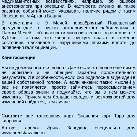
медикаментозных воздействиях, например, об ошибке
анестезиолога при операции. В частности, именно на такое
развитие событий может указывать наличие рядом с таким
Повешенным Аркана Башня.
В сочетании с 9 Мечей перевёрнутый Повешенный
предупреждает о рисках онкологического заболевания, с
Пажом Мечей – об опасности многочисленных переломов, с 7
Кубков – о том, что кверент рискует впасть в тяжёлое
состояние, связанное с нарушениями психики вплоть до
появления галлюцинаций.
Квинтэссенция
Вы не должны бояться нового. Даже если это новое ещё никем
не испытано и не обещает гарантий положительного
результата. И в особенности, если оно родилось в виде идеи в
вашей собственной голове. А если никаких таких мыслей у
вас не появляется, просто займитесь переосмыслением
своего образа жизни и подумайте, что вы в нём можете
изменить. Причём чем больше поводов и возможностей для
изменений найдётся, тем лучше.
Смотрите все толкования карт:
Значения карт Таро для
здоровья
.
Автор: таролог Ирина Заводина специально для
www.predskazanie.ru