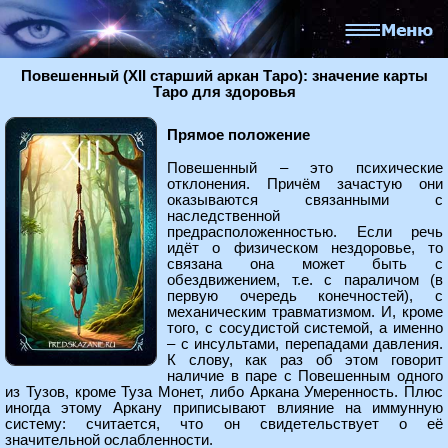
Повешенный (XII старший аркан Таро): значение карты
Таро для здоровья
Прямое положение
Повешенный – это психические
отклонения. Причём зачастую они
оказываются связанными с
наследственной
предрасположенностью. Если речь
идёт о физическом нездоровье, то
связана она может быть с
обездвижением, т.е. с параличом (в
первую очередь конечностей), с
механическим травматизмом. И, кроме
того, с сосудистой системой, а именно
– с инсультами, перепадами давления.
К слову, как раз об этом говорит
наличие в паре с Повешенным одного
из Тузов, кроме Туза Монет, либо Аркана Умеренность. Плюс
иногда этому Аркану приписывают влияние на иммунную
систему: считается, что он свидетельствует о её
значительной ослабленности.