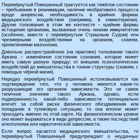
Перевёрнутый Повешенный трактуется как тяжёлое состояние
– пребывание в реанимации, наличие необратимого процесса
вроде анорексии, необходимость в крайних формах
медицинского воздействия (например, в химиотерапии).
Другие толкования в этом же контексте – крайние формы
истощения организма, вызванные очень низким иммунитетом
(особенно, вместе с перевёрнутым Страшным Судом) или
чрезмерными воздействиями на организм, скажем,
проявлениями мазохизма.
Довольно распространённое (на практике) толкование такого
Аркана – изменённое состояние сознания, которое может
иметь самую разную природу: от внешних психологических
воздействий до вмешательства в тонкие структуры (скажем, с
помощью чёрной магии).
Нередко перевёрнутый Повешенный истолковывается как
подтверждение того, что у человека имеются какие-то
разрушающие его организм зависимости. Это не самое
типичное значение такого Аркана, однако, если
подверженность какой-либо зависимости потенциально
влечёт за собой риски физического обездвижения или
попадание в тупиковую ситуацию, то она вполне может
проходить именно по этой карте. На физиологическом уровне
оно может выражаться в виде депрессии, а также последствий
алкоголизма или наркотической зависимости.
Если вопрос касается медицинского вмешательства, то
перевёрнутый Повешенный предупреждает о неудачных