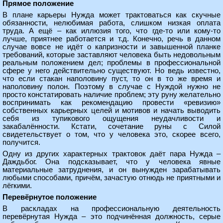
Прямое положение
В плане карьеры Нужда может трактоваться как скучные
обязанности, нелюбимая работа, слишком низкая оплата
труда. А ещё – как иллюзия того, что где-то или кому-то
лучше, приятнее работается и т.д. Конечно, речь в данном
случае вовсе не идёт о капризности и завышенной планке
требований, которые заставляют человека быть недовольным
реальным положением дел; проблемы в профессиональной
сфере у него действительно существуют. Но ведь известно,
что если стакан наполовину пуст, то он в то же время и
наполовину полон. Поэтому в случае с Нуждой нужно не
просто констатировать наличие проблем; эту руну желательно
воспринимать как рекомендацию провести «ревизию»
собственных карьерных целей и мотивов и начать выводить
себя из тупикового ощущения неудачливости и
закабалённости. Кстати, сочетание руны с Силой
свидетельствует о том, что у человека это, скорее всего,
получится.
Одну из других характерных трактовок даёт пара Нужда –
Даждьбог. Она подсказывает, что у человека явные
материальные затруднения, и он вынужден зарабатывать
любыми способами, причём, зачастую отнюдь не приятными и
лёгкими.
Перевёрнутое положение
В раскладах на профессиональную деятельность
перевёрнутая Нужда – это подчинённая должность, серые