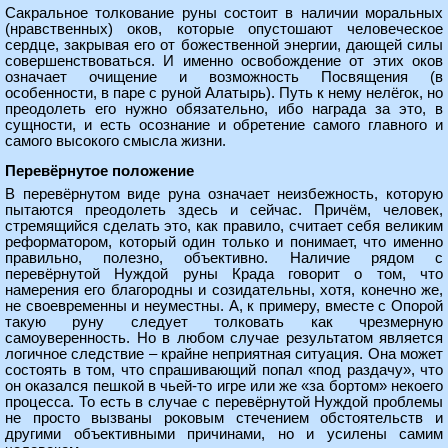
Сакральное толкование руны состоит в наличии моральных
(нравственных) оков, которые опустошают человеческое
сердце, закрывая его от божественной энергии, дающей силы
совершенствоваться. И именно освобождение от этих оков
означает очищение и возможность Посвящения (в
особенности, в паре с руной Алатырь). Путь к нему нелёгок, но
преодолеть его нужно обязательно, ибо награда за это, в
сущности, и есть осознание и обретение самого главного и
самого высокого смысла жизни.
Перевёрнутое положение
В перевёрнутом виде руна означает неизбежность, которую
пытаются преодолеть здесь и сейчас. Причём, человек,
стремящийся сделать это, как правило, считает себя великим
реформатором, который один только и понимает, что именно
правильно, полезно, объективно. Наличие рядом с
перевёрнутой Нуждой руны Крада говорит о том, что
намерения его благородны и созидательны, хотя, конечно же,
не своевременны и неуместны. А, к примеру, вместе с Опорой
такую руну следует толковать как чрезмерную
самоуверенность. Но в любом случае результатом является
логичное следствие – крайне неприятная ситуация. Она может
состоять в том, что спрашивающий попал «под раздачу», что
он оказался пешкой в чьей-то игре или же «за бортом» некоего
процесса. То есть в случае с перевёрнутой Нуждой проблемы
не просто вызваны роковым стечением обстоятельств и
другими объективными причинами, но и усилены самим