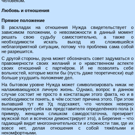
человеком.
Любовь и отношения
Прямое положение
В раскладах на отношения Нужда свидетельствует о
зависимом положении, о невозможности в данный момент
решать свою судьбу самостоятельно, а также о
необходимости искать выход из сложившейся
неблагоприятной ситуации, потому что проблема сама собой
не разрешится.
С другой стороны, руна может обозначать совет задуматься о
правомерности своих желаний и о нравственном аспекте
своих отношений с партнёром. И не позволять себе
вольностей, которые могли бы (пусть даже теоретически) ещё
больше ухудшить положение дел.
На бытовом уровне Нужда может символизировать никак не
налаживающуюся личную жизнь. Однако, вопрос в данном
случае состоит не просто в констатации этого факта, но и в
необходимости понять, в чём состоит причина этого. При этом
выпавший тут же Уд подскажет, что человек неверно
позиционирует себя как представителя определённого пола (к
примеру, женщина слишком самодостаточна, презирает
мужской пол и всячески демонстрирует это), а Берегиня – что
гадающий видит многозначительности и сложности там, где их
вовсе нет, делая отношения с собой тяжёлыми и
некомфортными.