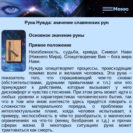
Руна Нужда: значение славянских рун
Основное значение руны
Прямое положение
Неизбежность, судьба, кривда. Символ Нави
(Нижнего Мира). Олицетворение Вия – бога мира
Нави.
Нужда олицетворяет процессы, происходящие
помимо воли и желания человека. Эта руна –
показатель того, что спрашивающий чем-то скован
(обстоятельствами, дурными привычками и т.п.) или его
принуждают к действиям, которые вызывают у него
дискомфорт и чувство стеснения. При этом речь может идти о
любых уровнях и характеристиках человеческого бытия, так
что в том или ином контексте здесь придётся говорить о
сложностях материального порядка, о проблемах в
интеллектуальном плане, когда человек испытывает, к
примеру, неспособность в чём-то разобраться, о магических
ограничениях на что-то (венец безбрачия и т.д.) и прочих
сферах жизни. В некоторых ситуациях руна может
трактоваться как смерть.