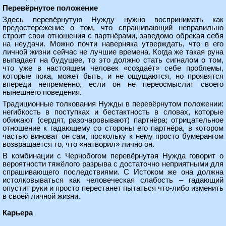
Перевёрнутое положение
Здесь перевёрнутую Нужду нужно воспринимать как
предостережение о том, что спрашивающий неправильно
строит свои отношения с партнёрами, заведомо обрекая себя
на неудачи. Можно почти наверняка утверждать, что в его
личной жизни сейчас не лучшие времена. Когда же такая руна
выпадает на будущее, то это должно стать сигналом о том,
что уже в настоящем человек «создаёт» себе проблемы,
которые пока, может быть, и не ощущаются, но проявятся
впереди непременно, если он не переосмыслит своего
нынешнего поведения.
Традиционные толкования Нужды в перевёрнутом положении:
негибкость в поступках и бестактность в словах, которые
обижают (сердят, разочаровывают) партнёра; отрицательное
отношение к гадающему со стороны его партнёра, в котором
частью виноват он сам, поскольку к нему просто бумерангом
возвращается то, что «натворил» лично он.
В комбинации с Чернобогом перевёрнутая Нужда говорит о
вероятности тяжёлого разрыва с достаточно неприятными для
спрашивающего последствиями. С Истоком же она должна
истолковываться как человеческая слабость – гадающий
опустит руки и просто перестанет пытаться что-либо изменить
в своей личной жизни.
Карьера