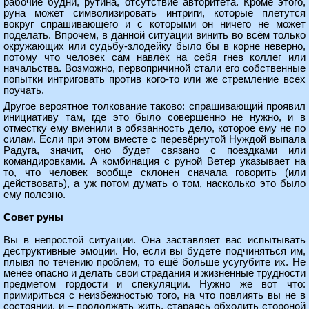
рабочие будни, рутина, отсутствие авторитета. Кроме этого,
руна может символизировать интриги, которые плетутся
вокруг спрашивающего и с которыми он ничего не может
поделать. Впрочем, в данной ситуации винить во всём только
окружающих или судьбу-злодейку было бы в корне неверно,
потому что человек сам навлёк на себя гнев коллег или
начальства. Возможно, первопричиной стали его собственные
попытки интриговать против кого-то или же стремление всех
поучать.
Другое вероятное толкование таково: спрашивающий проявил
инициативу там, где это было совершенно не нужно, и в
отместку ему вменили в обязанность дело, которое ему не по
силам. Если при этом вместе с перевёрнутой Нуждой выпала
Радуга, значит, оно будет связано с поездками или
командировками. А комбинация с руной Ветер указывает на
то, что человек вообще склонен сначала говорить (или
действовать), а уж потом думать о том, насколько это было
ему полезно.
Совет руны
Вы в непростой ситуации. Она заставляет вас испытывать
деструктивные эмоции. Но, если вы будете подчиняться им,
плывя по течению проблем, то ещё больше усугубите их. Не
менее опасно и делать свои страдания и жизненные трудности
предметом гордости и спекуляции. Нужно же вот что:
примириться с неизбежностью того, на что повлиять вы не в
состоянии, и – продолжать жить, стараясь обходить стороной