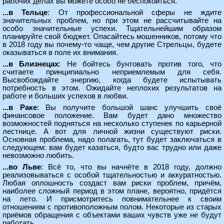
рабочих делах вы можете особо не беспокоиться.
...в Тельце
: От профессиональной сферы не ждите
значительных проблем, но при этом не рассчитывайте на
особо значительные успехи. Тщательнейшим образом
планируйте свой бюджет. Опасайтесь мошенников, потому что
в 2018 году вы почему-то чаще, чем другие Стрельцы, будете
оказываться в поле их внимания.
...в Близнецах
: Не бойтесь бунтовать против того, что
считаете принципиально неприемлемым для себя.
Высвобождайте энергию, когда будете испытывать
потребность в этом. Ожидайте неплохих результатов на
работе и больших успехов в любви.
...в Раке
: Вы получите большой шанс улучшить своё
финансовое положение. Вам будет дано множество
возможностей подняться на несколько ступенек по карьерной
лестнице. А вот для личной жизни существуют риски.
Основная проблема, надо полагать, тут будет заключаться в
следующем: вам будет казаться, будто вас трудно или даже
невозможно любить.
...во Льве
: Всё то, что вы начнёте в 2018 году, должно
реализовываться с особой тщательностью и аккуратностью.
Любая оплошность создаст вам риски проблем, причём,
наиболее сложный период в этом плане, вероятно, придётся
на лето. И присмотритесь повнимательнее к своим
отношениям с противоположным полом. Некоторые из старых
приёмов обращения с объектами ваших чувств уже не будут
работать.