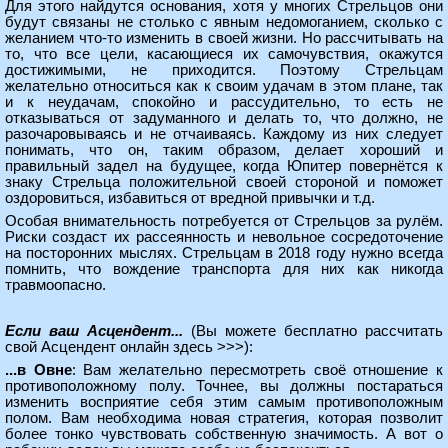
Для этого найдутся основания, хотя у многих Стрельцов они
будут связаны не столько с явным недомоганием, сколько с
желанием что-то изменить в своей жизни. Но рассчитывать на
то, что все цели, касающиеся их самочувствия, окажутся
достижимыми, не приходится. Поэтому Стрельцам
желательно относиться как к своим удачам в этом плане, так
и к неудачам, спокойно и рассудительно, то есть не
отказываться от задуманного и делать то, что должно, не
разочаровываясь и не отчаиваясь. Каждому из них следует
понимать, что он, таким образом, делает хороший и
правильный задел на будущее, когда Юпитер повернётся к
знаку Стрельца положительной своей стороной и поможет
оздоровиться, избавиться от вредной привычки и т.д.
Особая внимательность потребуется от Стрельцов за рулём.
Риски создаст их рассеянность и невольное сосредоточение
на посторонних мыслях. Стрельцам в 2018 году нужно всегда
помнить, что вождение транспорта для них как никогда
травмоопасно.
Если ваш Асцендент...
(Вы можете
бесплатно рассчитать
свой Асцендент онлайн здесь >>>
):
...в Овне
: Вам желательно пересмотреть своё отношение к
противоположному полу. Точнее, вы должны постараться
изменить восприятие себя этим самым противоположным
полом. Вам необходима новая стратегия, которая позволит
более тонко чувствовать собственную значимость. А вот о