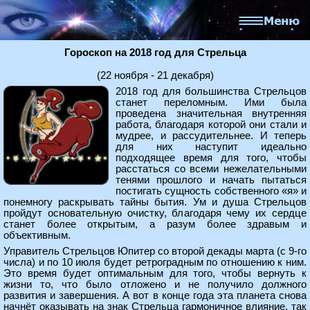
Гороскоп на 2018 год для Стрельца
(22 ноября - 21 декабря)
2018 год для большинства Стрельцов
станет переломным. Ими была
проведена значительная внутренняя
работа, благодаря которой они стали и
мудрее, и рассудительнее. И теперь
для них наступит идеально
подходящее время для того, чтобы
расстаться со всеми нежелательными
тенями прошлого и начать пытаться
постигать сущность собственного «я» и
понемногу раскрывать тайны бытия. Ум и душа Стрельцов
пройдут основательную очистку, благодаря чему их сердце
станет более открытым, а разум более здравым и
объективным.
Управитель Стрельцов Юпитер со второй декады марта (с 9-го
числа) и по 10 июля будет ретроградным по отношению к ним.
Это время будет оптимальным для того, чтобы вернуть к
жизни то, что было отложено и не получило должного
развития и завершения. А вот в конце года эта планета снова
начнёт оказывать на знак Стрельца гармоничное влияние, так