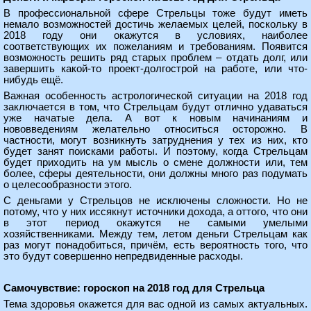
В профессиональной сфере Стрельцы тоже будут иметь
немало возможностей достичь желаемых целей, поскольку в
2018 году они окажутся в условиях, наиболее
соответствующих их пожеланиям и требованиям. Появится
возможность решить ряд старых проблем – отдать долг, или
завершить какой-то проект-долгострой на работе, или что-
нибудь ещё.
Важная особенность астрологической ситуации на 2018 год
заключается в том, что Стрельцам будут отлично удаваться
уже начатые дела. А вот к новым начинаниям и
нововведениям желательно относиться осторожно. В
частности, могут возникнуть затруднения у тех из них, кто
будет занят поисками работы. И поэтому, когда Стрельцам
будет приходить на ум мысль о смене должности или, тем
более, сферы деятельности, они должны много раз подумать
о целесообразности этого.
С деньгами у Стрельцов не исключены сложности. Но не
потому, что у них иссякнут источники дохода, а оттого, что они
в этот период окажутся не самыми умелыми
хозяйственниками. Между тем, летом деньги Стрельцам как
раз могут понадобиться, причём, есть вероятность того, что
это будут совершенно непредвиденные расходы.
Самочувствие: гороскоп на 2018 год для Стрельца
Тема здоровья окажется для вас одной из самых актуальных.