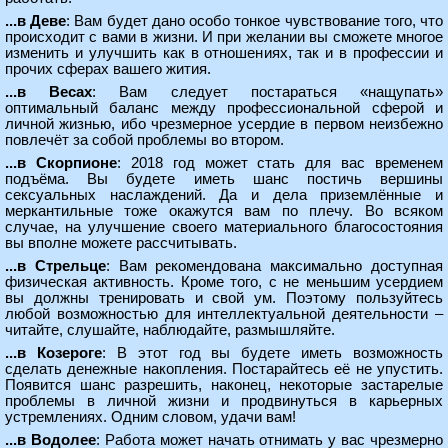
...в Деве
: Вам будет дано особо тонкое чувствование того, что
происходит с вами в жизни. И при желании вы сможете многое
изменить и улучшить как в отношениях, так и в профессии и
прочих сферах вашего жития.
...в Весах
: Вам следует постараться «нащупать»
оптимальный баланс между профессиональной сферой и
личной жизнью, ибо чрезмерное усердие в первом неизбежно
повлечёт за собой проблемы во втором.
...в Скорпионе
: 2018 год может стать для вас временем
подъёма. Вы будете иметь шанс постичь вершины
сексуальных наслаждений. Да и дела приземлённые и
меркантильные тоже окажутся вам по плечу. Во всяком
случае, на улучшение своего материального благосостояния
вы вполне можете рассчитывать.
...в Стрельце
: Вам рекомендована максимально доступная
физическая активность. Кроме того, с не меньшим усердием
вы должны тренировать и свой ум. Поэтому пользуйтесь
любой возможностью для интеллектуальной деятельности –
читайте, слушайте, наблюдайте, размышляйте.
...в Козероге
: В этот год вы будете иметь возможность
сделать денежные накопления. Постарайтесь её не упустить.
Появится шанс разрешить, наконец, некоторые застарелые
проблемы в личной жизни и продвинуться в карьерных
устремлениях. Одним словом, удачи вам!
...в Водолее
: Работа может начать отнимать у вас чрезмерно