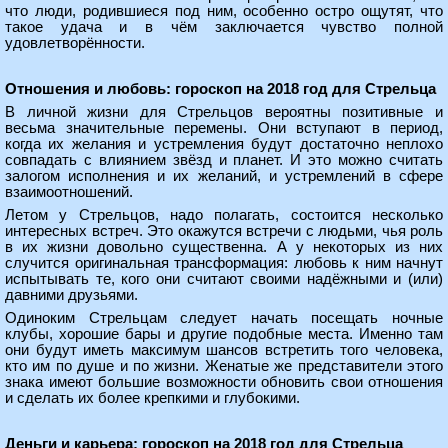
что люди, родившиеся под ним, особенно остро ощутят, что
такое удача и в чём заключается чувство полной
удовлетворённости.
Отношения и любовь: гороскоп на 2018 год для Стрельца
В личной жизни для Стрельцов вероятны позитивные и
весьма значительные перемены. Они вступают в период,
когда их желания и устремления будут достаточно неплохо
совпадать с влиянием звёзд и планет. И это можно считать
залогом исполнения и их желаний, и устремлений в сфере
взаимоотношений.
Летом у Стрельцов, надо полагать, состоится несколько
интересных встреч. Это окажутся встречи с людьми, чья роль
в их жизни довольно существенна. А у некоторых из них
случится оригинальная трансформация: любовь к ним начнут
испытывать те, кого они считают своими надёжными и (или)
давними друзьями.
Одиноким Стрельцам следует начать посещать ночные
клубы, хорошие бары и другие подобные места. Именно там
они будут иметь максимум шансов встретить того человека,
кто им по душе и по жизни. Женатые же представители этого
знака имеют большие возможности обновить свои отношения
и сделать их более крепкими и глубокими.
Деньги и карьера: гороскоп на 2018 год для Стрельца