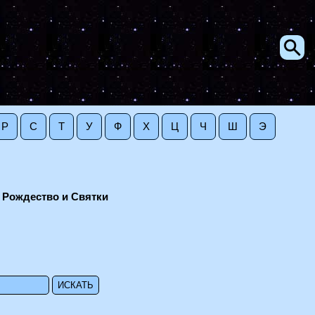
Р
С
Т
У
Ф
Х
Ц
Ч
Ш
Э
 Рождество и Святки