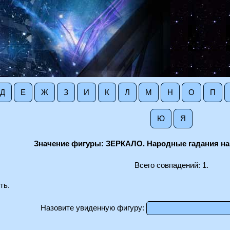
Д
Е
Ж
З
И
К
Л
М
Н
О
П
Ю
Я
Значение фигуры: ЗЕРКАЛО. Народные гадания на
Всего совпадений: 1.
ть.
Назовите увиденную фигуру: