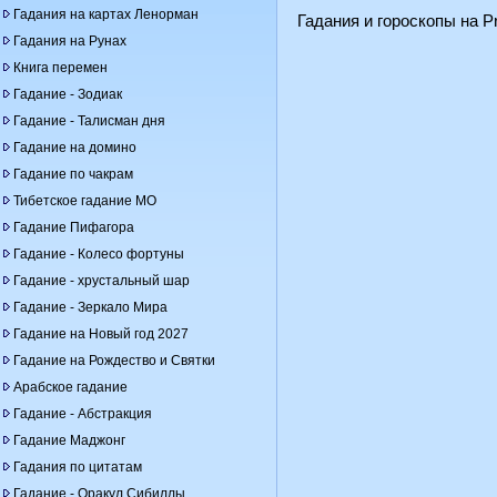
Гадания на картах Ленорман
Гадания и гороскопы на Pr
Гадания на Рунах
Книга перемен
Гадание - Зодиак
Гадание - Талисман дня
Гадание на домино
Гадание по чакрам
Тибетское гадание МО
Гадание Пифагора
Гадание - Колесо фортуны
Гадание - хрустальный шар
Гадание - Зеркало Мира
Гадание на Новый год 2027
Гадание на Рождество и Святки
Арабское гадание
Гадание - Абстракция
Гадание Маджонг
Гадания по цитатам
Гадание - Оракул Сибиллы