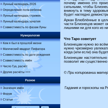
почему именно это произ
Лунный календарь 2026
сильными, чтобы Близнецы
Определение пола ребенка
вникнуть в тему здоровь
будет наглядно демонстр
Лунный календарь стрижек
Аркан Влюблённые в цело
Лунный календарь зачатия
части Близнецов может о
Совместимость по фазам Луны
лишними ни для кого из ни
Нумерология
Что Таро советует
Кем я был в прошлой жизни
Близнецам нужно во всём 
нужно чрезмерно увлекать
Магический квадрат Пифагора
когда (или если) она буд
Совместимость по дате рождения
Близнецам настоятельно 
Совместимость имён
позволит им существенно
Число Гуа, расчёт
Другие расчёты >>>
© При копировании мате
Разное
Гадания и гороскопы на Pr
Значение имён
Форум
Статьи