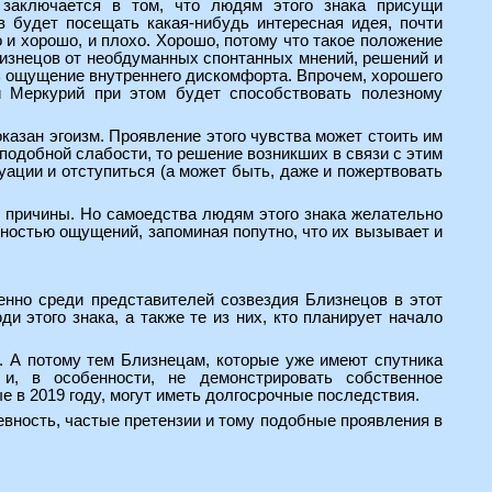
 заключается в том, что людям этого знака присущи
в будет посещать какая-нибудь интересная идея, почти
о и хорошо, и плохо. Хорошо, потому что такое положение
лизнецов от необдуманных спонтанных мнений, решений и
ть ощущение внутреннего дискомфорта. Впрочем, хорошего
 Меркурий при этом будет способствовать полезному
казан эгоизм. Проявление этого чувства может стоить им
 подобной слабости, то решение возникших в связи с этим
туации и отступиться (а может быть, даже и пожертвовать
т причины. Но самоедства людям этого знака желательно
нностью ощущений, запоминая попутно, что их вызывает и
енно среди представителей созвездия Близнецов в этот
 этого знака, а также те из них, кто планирует начало
. А потому тем Близнецам, которые уже имеют спутника
и, в особенности, не демонстрировать собственное
 в 2019 году, могут иметь долгосрочные последствия.
вность, частые претензии и тому подобные проявления в