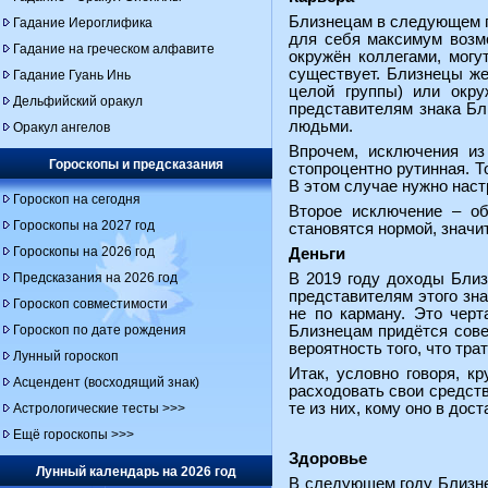
Близнецам в следующем г
Гадание Иероглифика
для себя максимум возмо
Гадание на греческом алфавите
окружён коллегами, могу
существует. Близнецы же
Гадание Гуань Инь
целой группы) или окру
Дельфийский оракул
представителям знака Бл
людьми.
Оракул ангелов
Впрочем, исключения из
Гороскопы и предсказания
стопроцентно рутинная. Т
В этом случае нужно наст
Гороскоп на сегодня
Второе исключение – об
Гороскопы на 2027 год
становятся нормой, значи
Гороскопы на 2026 год
Деньги
Предсказания на 2026 год
В 2019 году доходы Близ
представителям этого зна
Гороскоп совместимости
не по карману. Это черт
Гороскоп по дате рождения
Близнецам придётся сове
вероятность того, что тр
Лунный гороскоп
Итак, условно говоря, к
Асцендент (восходящий знак)
расходовать свои средств
те из них, кому оно в дос
Астрологические тесты >>>
Ещё гороскопы >>>
Здоровье
Лунный календарь на 2026 год
В следующем году Близнец