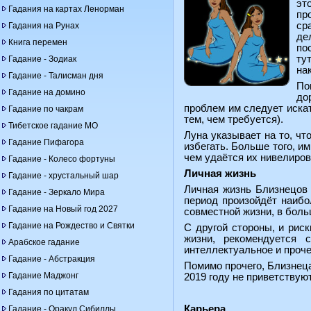
эт
Гадания на картах Ленорман
пр
ср
Гадания на Рунах
де
Книга перемен
по
ту
Гадание - Зодиак
на
Гадание - Талисман дня
По
Гадание на домино
до
проблем им следует искат
Гадание по чакрам
тем, чем требуется).
Тибетское гадание МО
Луна указывает на то, ч
Гадание Пифагора
избегать. Больше того, и
чем удаётся их нивелиров
Гадание - Колесо фортуны
Личная жизнь
Гадание - хрустальный шар
Личная жизнь Близнецов 
Гадание - Зеркало Мира
период произойдёт наибо
Гадание на Новый год 2027
совместной жизни, в бол
Гадание на Рождество и Святки
С другой стороны, и рис
жизни, рекомендуется 
Арабское гадание
интеллектуальное и проче
Гадание - Абстракция
Помимо прочего, Близнец
Гадание Маджонг
2019 году не приветствую
Гадания по цитатам
Карьера
Гадание - Оракул Сибиллы