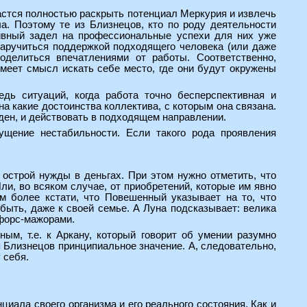
астся полностью раскрыть потенциал Меркурия и извлечь
а. Поэтому те из Близнецов, кто по роду деятельности
итивный задел на профессиональные успехи для них уже
заручиться поддержкой подходящего человека (или даже
оделиться впечатлениями от работы. Соответственно,
имеет смысл искать себе место, где они будут окружены
дь ситуаций, когда работа точно бесперспективная и
на какие достоинства коллектива, с которым она связана.
ден, и действовать в подходящем направлении.
ущение нестабильности. Если такого рода проявления
острой нужды в деньгах. При этом нужно отметить, что
ли, во всяком случае, от приобретений, которые им явно
ем более кстати, что Повешенный указывает на то, что
быть, даже к своей семье. А Луна подсказывает: велика
 форс-мажорами.
ым, т.е. к Аркану, который говорит об умении разумно
я Близнецов принципиальное значение. А, следовательно,
 себя.
иала своего организма и его реального состояния. Как и