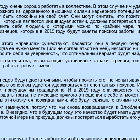
оду очень хорошо работать в коллективе. В этом случае им уд
жного из дарованного высшими силами карьерного потенциал
т быть спокойны на свой счёт. Они могут считать, что поз
, которые являются индивидуалистами, должны постараться 
жить себя людьми, с которыми можно, по крайней мере, п
изнецов, которые в 2019 году будут заняты поиском работы, 
 этого «правила» существуют. Касаются они в первую очере
огда её нужно менять (или не соглашаться на неё), несмотря ни 
роить себя на уверенность, что оптимальный вариант будет най
стоятельства, вызывающие устойчивые страхи, тревоги, ощ
т, работа требует смены.
нецов будут достаточными, чтобы прожить его, не испытывая 
ка в основном удаётся удерживаться от спонтанных покупок. И
а, присущая им традиционно. И в 2019 году она окажется т
ршать траты, не имеющие прямого отношения к себе и, может 
аты эти окажутся неожиданными, ибо будут связаны с какими-то
руг замкнулся, потому что мы снова возвращаемся к Влюблённ
а. Очевидно, что в будущем году это качество будет иметь дл
таточной мере не присуще, должны постараться выработать его у
ы придут к более глубокому и объективному пониманию потенц