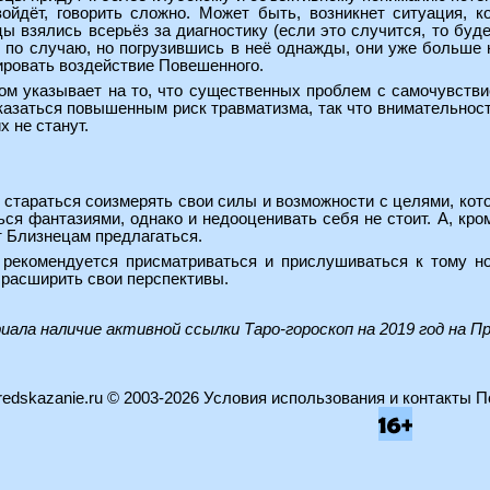
ойдёт, говорить сложно. Может быть, возникнет ситуация, к
 взялись всерьёз за диагностику (если это случится, то буд
я по случаю, но погрузившись в неё однажды, они уже больше 
ировать воздействие Повешенного.
м указывает на то, что существенных проблем с самочувствие
казаться повышенным риск травматизма, так что внимательнос
х не станут.
стараться соизмерять свои силы и возможности с целями, котор
ся фантазиями, однако и недооценивать себя не стоит. А, кро
ет Близнецам предлагаться.
рекомендуется присматриваться и прислушиваться к тому но
 расширить свои перспективы.
риала наличие активной ссылки
Таро-гороскоп на 2019 год на П
edskazanie.ru
© 2003-2026
Условия использования и контакты
П