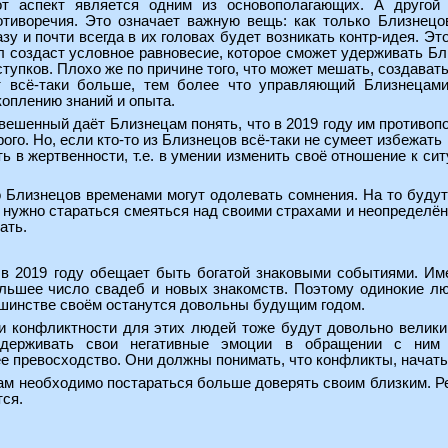
от аспект является одним из основополагающих. А другой
отиворечия. Это означает важную вещь: как только Близнецо
азу и почти всегда в их головах будет возникать контр-идея. Эт
л создаст условное равновесие, которое сможет удерживать Б
ступков. Плохо же по причине того, что может мешать, создава
т всё-таки больше, тем более что управляющий Близнецами
коплению знаний и опыта.
вешенный даёт Близнецам понять, что в 2019 году им противопо
рого. Но, если кто-то из Близнецов всё-таки не сумеет избежать
ь в жертвенности, т.е. в умении изменить своё отношение к си
то Близнецов временами могут одолевать сомнения. На то буду
м нужно стараться смеяться над своими страхами и неопределё
ать.
в 2019 году обещает быть богатой знаковыми событиями. Им
льшее число свадеб и новых знакомств. Поэтому одинокие люди
ьшинстве своём останутся довольны будущим годом.
ки конфликтности для этих людей тоже будут довольно велики
сдерживать свои негативные эмоции в обращении с ним 
е превосходство. Они должны понимать, что конфликты, начатые
ам необходимо постараться больше доверять своим близким. Ре
тся.