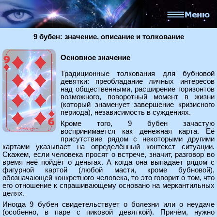
9 бубен: значение, описание и толкование
Основное значение
Традиционные толкования для бубновой
девятки: преобладание личных интересов
над общественными, расширение горизонтов
возможного, поворотный момент в жизни
(который знаменует завершение кризисного
периода), независимость в суждениях.
Кроме того, 9 бубен зачастую
воспринимается как денежная карта. Её
присутствие рядом с некоторыми другими
картами указывает на определённый контекст ситуации.
Скажем, если человека просят о встрече, значит, разговор во
время неё пойдёт о деньгах. А когда она выпадает рядом с
фигурной картой (любой масти, кроме бубновой),
обозначающей конкретного человека, то это говорит о том, что
его отношение к спрашивающему основано на меркантильных
целях.
Иногда 9 бубен свидетельствует о болезни или о неудаче
(особенно, в паре с пиковой девяткой). Причём, нужно