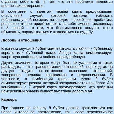
отдавать себе отчёт в том, что эти проблемы являются
вполне закономерными.
В сочетании с валетом червей карта предсказывает
счастливый случай, который позволит избежать
неблагополучной поездки; на сердце – серьёзные проблемы,
решение которых придётся взять на себя именно гадающему;
с 8 червей – о том, что бессмысленно кому-то что-то
объяснять, оправдываться и жаловаться на судьбу.
Любовь и отношения
В данном случае 9 бубен может означать любовь к бубновому
королю или бубновой даме. Иногда карта символизирует
запретную любовь или любовь неразделённую.
Другие значения, которые могут быть актуальными в таких
раскладах, – это трансформация отношений, переход их на
другую стадию; естественное окончание отношений;
завершение периода конфликтов и недопонимания. В
частности, в комбинации трефовым тузом 9 бубен
символизирует развод, который воспринимается как благо. А в
комбинации с 7 червей карта предупреждает, что добрыми
намерениями обычно бывает выстлана дорога в ад.
Карьера
При гадании на карьеру 9 бубен должна трактоваться как
новое интересное предложение, как новое перспективное