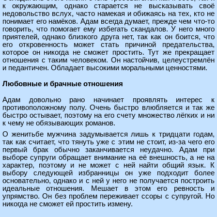
к окружающим, однако старается не высказывать своё
недовольство вслух, часто намекая и обижаясь на тех, кто не
понимает его намёков. Адам всегда думает, прежде чем что-то
говорить, что помогает ему избегать скандалов. У него много
приятелей, однако близкого друга нет, так как он боится, что
его откровенность может стать причиной предательства,
которое он никогда не сможет простить. Тут же прекращает
отношения с таким человеком. Он настойчив, целеустремлён
и педантичен. Обладает высокими моральными ценностями.
Любовные и брачные отношения
Адам довольно рано начинает проявлять интерес к
противоположному полу. Очень быстро влюбляется и так же
быстро остывает, поэтому на его счету множество лёгких и ни
к чему не обязывающих романов.
О женитьбе мужчина задумывается лишь к тридцати годам,
так как считает, что тянуть уже с этим не стоит, из-за чего его
первый брак обычно заканчивается неудачно. Адам при
выборе супруги обращает внимание на её внешность, а не на
характер, поэтому и не может с ней найти общий язык. К
выбору следующей избранницы он уже подходит более
основательно, однако и с ней у него не получается построить
идеальные отношения. Мешает в этом его ревность и
упрямство. Он без проблем переживает ссоры с супругой. Но
никогда не сможет ей простить измену.