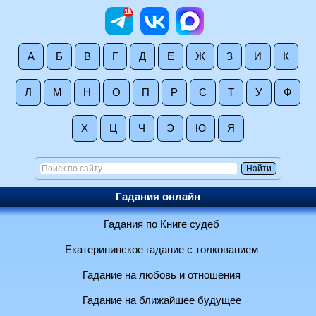
А
Б
В
Г
Д
Е
Ж
З
И
К
Л
М
Н
О
П
Р
С
Т
У
Ф
Х
Ц
Ч
Э
Ю
Я
Гадания онлайн
Гадания по Книге судеб
Екатерининское гадание с толкованием
Гадание на любовь и отношения
Гадание на ближайшее будущее