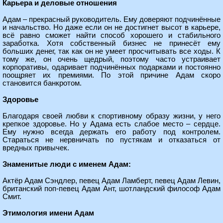
Карьера и деловые отношения
Адам – прекрасный руководитель. Ему доверяют подчинённые
и начальство. Но даже если он не достигнет высот в карьере,
всё равно сможет найти способ хорошего и стабильного
заработка. Хотя собственный бизнес не принесёт ему
больших денег, так как он не умеет просчитывать все ходы. К
тому же, он очень щедрый, поэтому часто устраивает
корпоративы, одаривает подчинённых подарками и постоянно
поощряет их премиями. По этой причине Адам скоро
становится банкротом.
Здоровье
Благодаря своей любви к спортивному образу жизни, у него
крепкое здоровье. Но у Адама есть слабое место – сердце.
Ему нужно всегда держать его работу под контролем.
Стараться не нервничать по пустякам и отказаться от
вредных привычек.
Знаменитые люди с именем Адам:
Актёр Адам Сэндлер, певец Адам Ламберт, певец Адам Левин,
британский поп-певец Адам Ант, шотландский философ Адам
Смит.
Этимология имени Адам