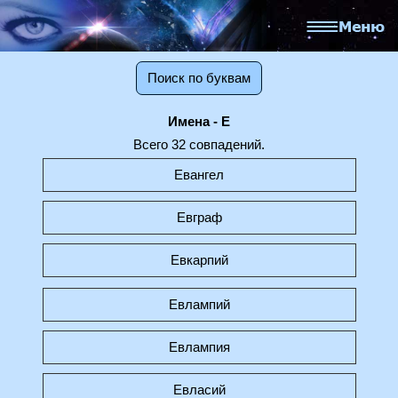
Поиск по буквам
Имена - Е
Всего 32 совпадений.
Евангел
Евграф
Евкарпий
Евлампий
Евлампия
Евласий