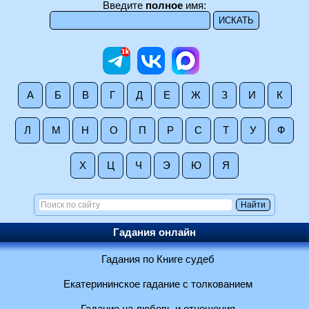
Введите
полное
имя:
А
Б
В
Г
Д
Е
Ж
З
И
К
Л
М
Н
О
П
Р
С
Т
У
Ф
Х
Ц
Ч
Э
Ю
Я
Гадания онлайн
Гадания по Книге судеб
Екатерининское гадание с толкованием