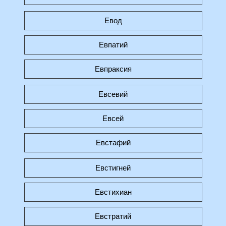
Евод
Евпатий
Евпраксия
Евсевий
Евсей
Евстафий
Евстигней
Евстихиан
Евстратий