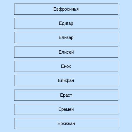
Евфросинья
Едигар
Елизар
Елисей
Енох
Епифан
Ераст
Еремей
Еркежан