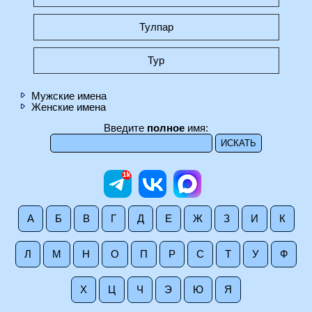
Тулпар
Тур
Мужские имена
Женские имена
Введите
полное
имя:
А
Б
В
Г
Д
Е
Ж
З
И
К
Л
М
Н
О
П
Р
С
Т
У
Ф
Х
Ц
Ч
Э
Ю
Я