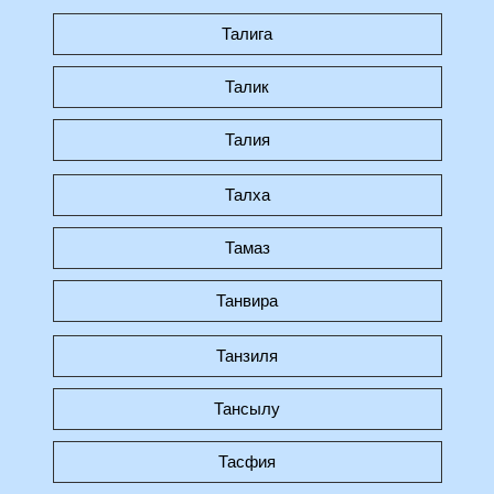
Талига
Талик
Талия
Талха
Тамаз
Танвира
Танзиля
Тансылу
Тасфия