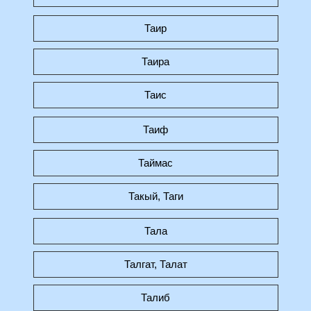
Таир
Таира
Таис
Таиф
Таймас
Такый, Таги
Тала
Талгат, Талат
Талиб