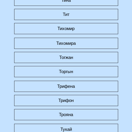
Тина
Тит
Тихомир
Тихомира
Тогжан
Торгын
Трифена
Трифон
Трояна
Тукай