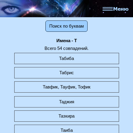
Поиск по буквам
Имена - Т
Всего 54 совпадений.
Табиба
Табрис
Тавфик, Тауфик, Тофик
Таджия
Тазкира
Таиба