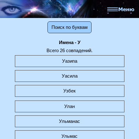
Поиск по буквам
Имена - У
Всего 26 совпадений.
Уазипа
Уасила
Узбек
Улан
Ульманас
Ульмас