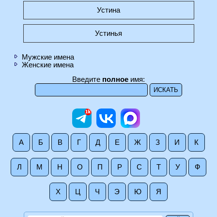
Устина
Устинья
Мужские имена
Женские имена
Введите
полное
имя:
А
Б
В
Г
Д
Е
Ж
З
И
К
Л
М
Н
О
П
Р
С
Т
У
Ф
Х
Ц
Ч
Э
Ю
Я