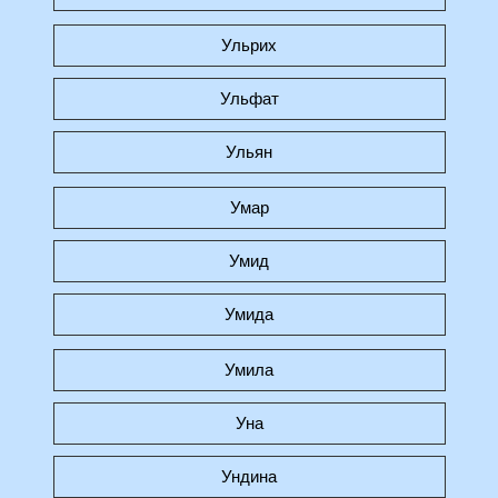
Ульрих
Ульфат
Ульян
Умар
Умид
Умида
Умила
Уна
Ундина