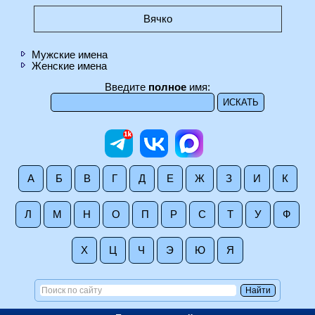
Вячко
Мужские имена
Женские имена
Введите
полное
имя:
А
Б
В
Г
Д
Е
Ж
З
И
К
Л
М
Н
О
П
Р
С
Т
У
Ф
Х
Ц
Ч
Э
Ю
Я