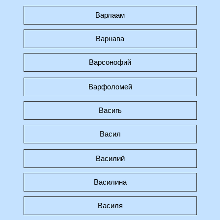
Варлаам
Варнава
Варсонофий
Варфоломей
Васигь
Васил
Василий
Василина
Василя