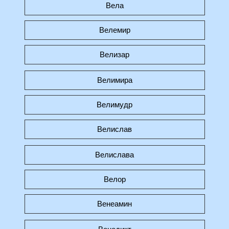
Вела
Велемир
Велизар
Велимира
Велимудр
Велислав
Велислава
Велор
Венеамин