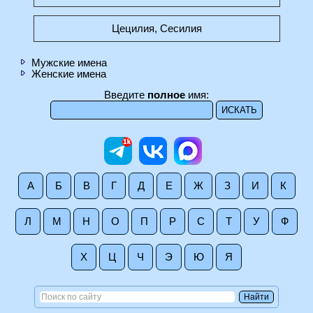
Цецилия, Сесилия
Мужские имена
Женские имена
Введите
полное
имя:
А
Б
В
Г
Д
Е
Ж
З
И
К
Л
М
Н
О
П
Р
С
Т
У
Ф
Х
Ц
Ч
Э
Ю
Я