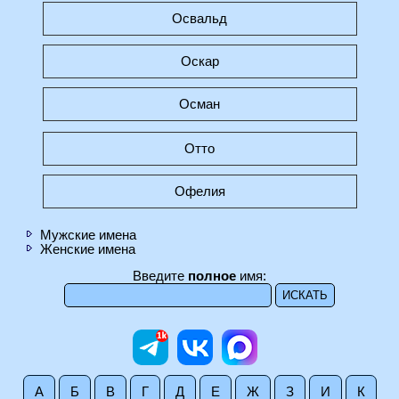
Освальд
Оскар
Осман
Отто
Офелия
Мужские имена
Женские имена
Введите
полное
имя:
А
Б
В
Г
Д
Е
Ж
З
И
К