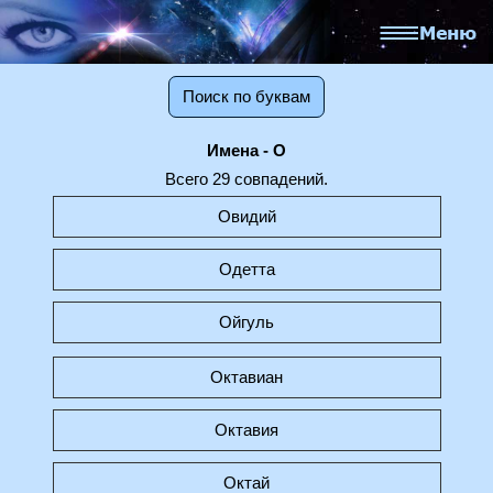
Поиск по буквам
Имена - О
Всего 29 совпадений.
Овидий
Одетта
Ойгуль
Октавиан
Октавия
Октай