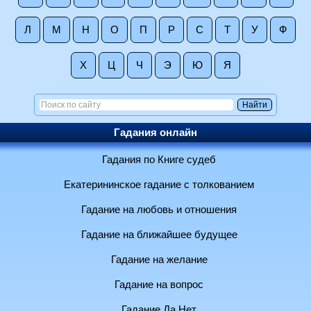
Л
М
Н
О
П
Р
С
Т
У
Ф
Х
Ц
Ч
Э
Ю
Я
Гадания онлайн
Гадания по Книге судеб
Екатерининское гадание с толкованием
Гадание на любовь и отношения
Гадание на ближайшее будущее
Гадание на желание
Гадание на вопрос
Гадание Да Нет