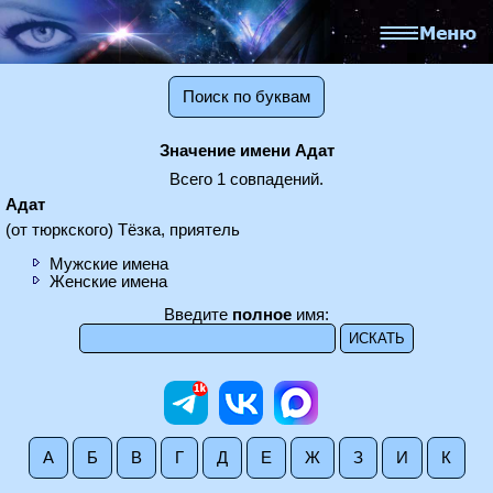
Поиск по буквам
Значение имени Адат
Всего 1 совпадений.
Адат
(от тюркского) Тёзка, приятель
Мужские имена
Женские имена
Введите
полное
имя:
А
Б
В
Г
Д
Е
Ж
З
И
К