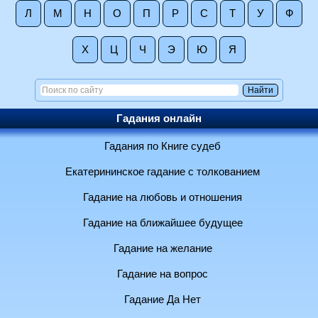
Л
М
Н
О
П
Р
С
Т
У
Ф
Х
Ц
Ч
Э
Ю
Я
Гадания онлайн
Гадания по Книге судеб
Екатерининское гадание с толкованием
Гадание на любовь и отношения
Гадание на ближайшее будущее
Гадание на желание
Гадание на вопрос
Гадание Да Нет