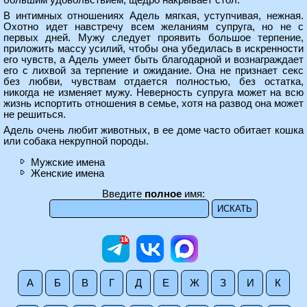
большим удовольствием, щедро накрывает стол.
В интимных отношениях Адель мягкая, уступчивая, нежная.
Охотно идет навстречу всем желаниям супруга, но не с
первых дней. Мужу следует проявить большое терпение,
приложить массу усилий, чтобы она убедилась в искренности
его чувств, а Адель умеет быть благодарной и вознаграждает
его с лихвой за терпение и ожидание. Она не признает секс
без любви, чувствам отдается полностью, без остатка,
никогда не изменяет мужу. Неверность супруга может на всю
жизнь испортить отношения в семье, хотя на развод она может
не решиться.
Адель очень любит животных, в ее доме часто обитает кошка
или собака некрупной породы.
Мужские имена
Женские имена
Введите
полное
имя:
А
Б
В
Г
Д
Е
Ж
З
И
К