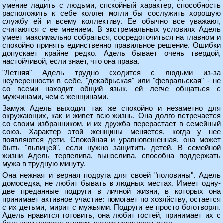
умение ладить с людьми, спокойный характер, способность
расположить к себе коллег могли бы сослужить хорошую
службу ей и всему коллективу. Ее обычно все уважают,
считаются с ее мнением. В экстремальных условиях Адель
умеет максимально собраться, сосредоточиться на главном и
спокойно принять единственно правильное решение. Ошибки
допускает крайне редко. Адель бывает очень твердой,
настойчивой, если знает, что она права.
"Летняя" Адель трудно сходится с людьми из-за
неуверенности в себе, "декабрьская" или "февральская" - не
со всеми находит общий язык, ей легче общаться с
мужчинами, чем с женщинами.
Замуж Адель выходит так же спокойно и незаметно для
окружающих, как и живет всю жизнь. Она долго встречается
со своим избранником, и их дружба перерастает в семейный
союз. Характер этой женщины меняется, когда у нее
появляются дети. Спокойная и уравновешенная, она может
быть "львицей", если нужно защитить детей. В семейной
жизни Адель терпелива, вынослива, способна поддержать
мужа в трудную минуту.
Она нежная и верная подруга для своей "половины". Адель
домоседка, не любит бывать в людных местах. Имеет одну-
две преданные подруги в личной жизни, в которых она
принимает активное участие: помогает по хозяйству, остается
с их детьми, мирит с мужьями. Подруги ее просто боготворят.
Адель нравится готовить, она любит гостей, принимает их с