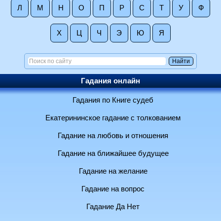
Л
М
Н
О
П
Р
С
Т
У
Ф
Х
Ц
Ч
Э
Ю
Я
Гадания онлайн
Гадания по Книге судеб
Екатерининское гадание с толкованием
Гадание на любовь и отношения
Гадание на ближайшее будущее
Гадание на желание
Гадание на вопрос
Гадание Да Нет