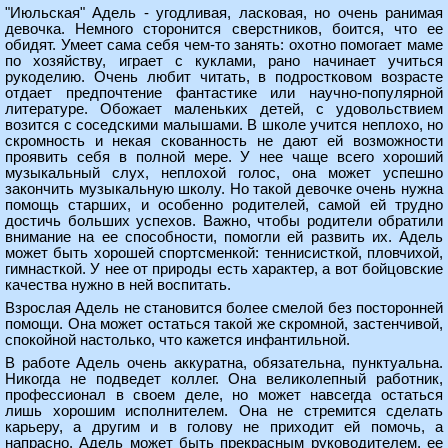
"Июльская" Адель - угодливая, ласковая, но очень ранимая
девочка. Немного сторонится сверстников, боится, что ее
обидят. Умеет сама себя чем-то занять: охотно помогает маме
по хозяйству, играет с куклами, рано начинает учиться
рукоделию. Очень любит читать, в подростковом возрасте
отдает предпочтение фантастике или научно-популярной
литературе. Обожает маленьких детей, с удовольствием
возится с соседскими малышами. В школе учится неплохо, но
скромность и некая скованность не дают ей возможности
проявить себя в полной мере. У нее чаще всего хороший
музыкальный слух, неплохой голос, она может успешно
закончить музыкальную школу. Но такой девочке очень нужна
помощь старших, и особенно родителей, самой ей трудно
достичь больших успехов. Важно, чтобы родители обратили
внимание на ее способности, помогли ей развить их. Адель
может быть хорошей спортсменкой: теннисисткой, пловчихой,
гимнасткой. У нее от природы есть характер, а вот бойцовские
качества нужно в ней воспитать.
Взрослая Адель не становится более смелой без посторонней
помощи. Она может остаться такой же скромной, застенчивой,
спокойной настолько, что кажется инфантильной.
В работе Адель очень аккуратна, обязательна, пунктуальна.
Никогда не подведет коллег. Она великолепный работник,
профессионал в своем деле, но может навсегда остаться
лишь хорошим исполнителем. Она не стремится сделать
карьеру, а другим и в голову не приходит ей помочь, а
напрасно. Адель может быть прекрасным руководителем, ее