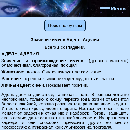
Поиск по буквам
Значение имени Адель, Аделия
Всего 1 совпадений.
АДЕЛЬ, АДЕЛИЯ
Значение и происхождение имени:
(древнегерманское)
благочестивая, благородная; поющая
Животное:
цикада. Символизирует легкомыслие.
Растение:
черешня. Символизирует мудрость и счастье.
Личный цвет:
синий. Показывает позитив.
Адель должна двигаться, танцевать, петь. В раннем детстве
неспокойная, только к концу первого года жизни становится
более спокойной, хорошо развивается, рано начинает ходить.
У них горячая кровь, любят спорить. Настроение очень часто
меняет от радости к отчаянию и наоборот. Готовы защищать
свою семью, даже если нет никакой опасности. Их привлекает
карьера и они способны превзойти других во многих
профессиях: антиквариат, консультирование, торговля.