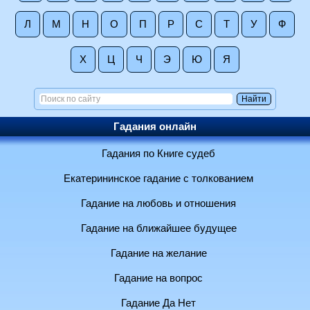
Л
М
Н
О
П
Р
С
Т
У
Ф
Х
Ц
Ч
Э
Ю
Я
Гадания онлайн
Гадания по Книге судеб
Екатерининское гадание с толкованием
Гадание на любовь и отношения
Гадание на ближайшее будущее
Гадание на желание
Гадание на вопрос
Гадание Да Нет