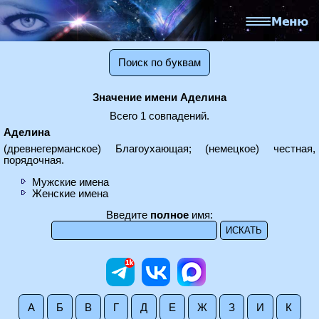
Поиск по буквам
Значение имени Аделина
Всего 1 совпадений.
Аделина
(древнегерманское) Благоухающая; (немецкое) честная,
порядочная.
Мужские имена
Женские имена
Введите
полное
имя:
А
Б
В
Г
Д
Е
Ж
З
И
К