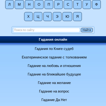
Л
М
Н
О
П
Р
С
Т
У
Ф
Х
Ц
Ч
Э
Ю
Я
Гадания онлайн
Гадания по Книге судеб
Екатерининское гадание с толкованием
Гадание на любовь и отношения
Гадание на ближайшее будущее
Гадание на желание
Гадание на вопрос
Гадание Да Нет