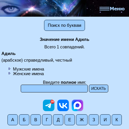
Поиск по буквам
Значение имени Адиль
Всего 1 совпадений.
Адиль
(арабское) справедливый, честный
Мужские имена
Женские имена
Введите
полное
имя:
А
Б
В
Г
Д
Е
Ж
З
И
К