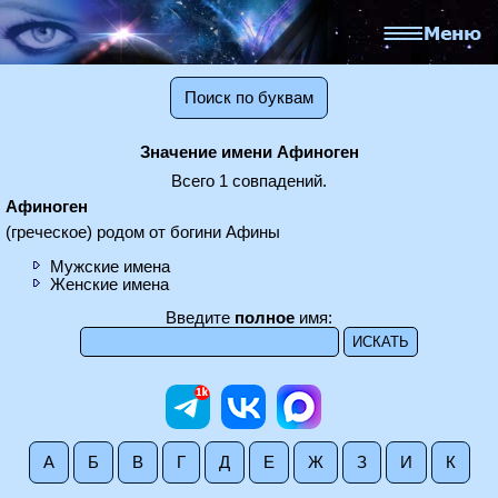
Поиск по буквам
Значение имени Афиноген
Всего 1 совпадений.
Афиноген
(греческое) родом от богини Афины
Мужские имена
Женские имена
Введите
полное
имя:
А
Б
В
Г
Д
Е
Ж
З
И
К