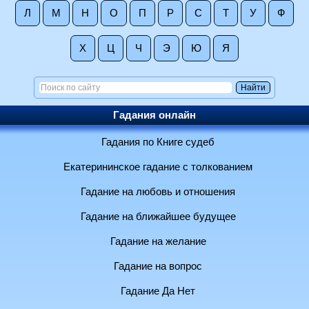
Л
М
Н
О
П
Р
С
Т
У
Ф
Х
Ц
Ч
Э
Ю
Я
Гадания онлайн
Гадания по Книге судеб
Екатерининское гадание с толкованием
Гадание на любовь и отношения
Гадание на ближайшее будущее
Гадание на желание
Гадание на вопрос
Гадание Да Нет