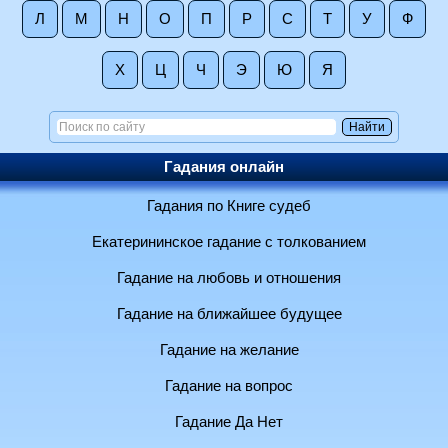
Л
М
Н
О
П
Р
С
Т
У
Ф
Х
Ц
Ч
Э
Ю
Я
Гадания онлайн
Гадания по Книге судеб
Екатерининское гадание с толкованием
Гадание на любовь и отношения
Гадание на ближайшее будущее
Гадание на желание
Гадание на вопрос
Гадание Да Нет