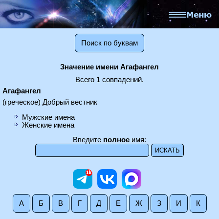
Поиск по буквам
Значение имени Агафангел
Всего 1 совпадений.
Агафангел
(греческое) Добрый вестник
Мужские имена
Женские имена
Введите
полное
имя:
А
Б
В
Г
Д
Е
Ж
З
И
К