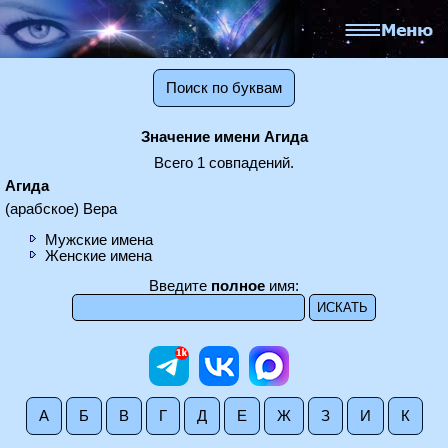
Поиск по буквам
Значение имени Агида
Всего 1 совпадений.
Агида
(арабское) Вера
Мужские имена
Женские имена
Введите
полное
имя:
А
Б
В
Г
Д
Е
Ж
З
И
К