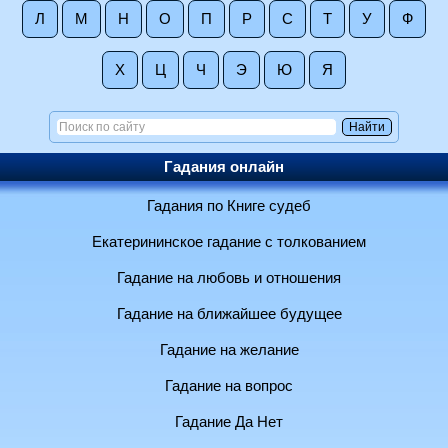
Л
М
Н
О
П
Р
С
Т
У
Ф
Х
Ц
Ч
Э
Ю
Я
Гадания онлайн
Гадания по Книге судеб
Екатерининское гадание с толкованием
Гадание на любовь и отношения
Гадание на ближайшее будущее
Гадание на желание
Гадание на вопрос
Гадание Да Нет