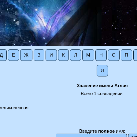
Д
Е
Ж
З
И
К
Л
М
Н
О
П
Я
Значение имени Аглая
Всего 1 совпадений.
 великолепная
Введите
полное
имя: