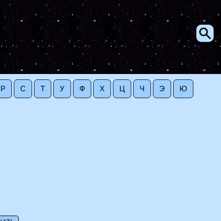
Р
С
Т
У
Ф
Х
Ц
Ч
Э
Ю