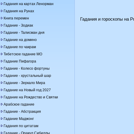
Гадания на картах Ленорман
Гадания на Рунах
Книга перемен
Гадания и гороскопы на Pr
Гадание - Зодиак
Гадание - Талисман дня
Гадание на домино
Гадание по чакрам
Тибетское гадание МО
Гадание Пифагора
Гадание - Колесо фортуны
Гадание - хрустальный шар
Гадание - Зеркало Мира
Гадание на Новый год 2027
Гадание на Рождество и Святки
Арабское гадание
Гадание - Абстракция
Гадание Маджонг
Гадания по цитатам
Гадание - Оракул Сибиллы